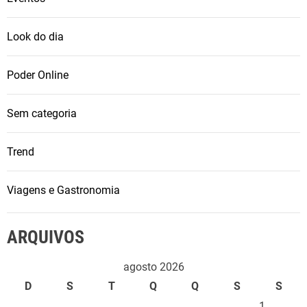
t
e
Look do dia
e
m
Poder Online
o
d
Sem categoria
a
b
Trend
r
a
s
Viagens e Gastronomia
i
l
ARQUIVOS
e
i
agosto 2026
r
D
S
T
Q
Q
S
S
a
1