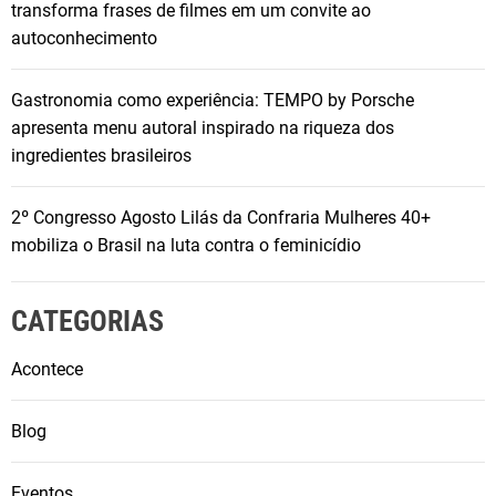
transforma frases de filmes em um convite ao
t
autoconhecimento
ó
r
Gastronomia como experiência: TEMPO by Porsche
i
apresenta menu autoral inspirado na riqueza dos
a
ingredientes brasileiros
d
e
s
2º Congresso Agosto Lilás da Confraria Mulheres 40+
u
mobiliza o Brasil na luta contra o feminicídio
c
e
CATEGORIAS
s
s
Acontece
o
n
Blog
a
a
r
Eventos