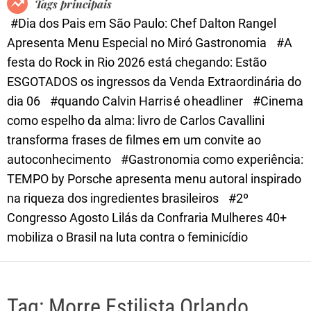
Tags principais
d
#Dia dos Pais em São Paulo: Chef Dalton Rangel
e
Apresenta Menu Especial no Miró Gastronomia
#A
festa do Rock in Rio 2026 está chegando: Estão
ESGOTADOS os ingressos da Venda Extraordinária do
dia 06
#quando Calvin Harris é o headliner
#Cinema
como espelho da alma: livro de Carlos Cavallini
transforma frases de filmes em um convite ao
autoconhecimento
#Gastronomia como experiência:
TEMPO by Porsche apresenta menu autoral inspirado
na riqueza dos ingredientes brasileiros
#2º
Congresso Agosto Lilás da Confraria Mulheres 40+
mobiliza o Brasil na luta contra o feminicídio
Tag:
Morre Estilista Orlando