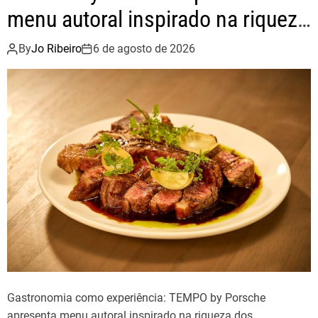
menu autoral inspirado na riqueza
dos ingredientes brasileiros
By
Jo Ribeiro
6 de agosto de 2026
Gastronomia como experiência: TEMPO by Porsche
apresenta menu autoral inspirado na riqueza dos