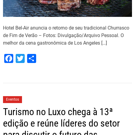
Hotel Bel-Air anuncia o retorno de seu tradicional Churrasco
de Fim de Verão – Fotos: Divulgação/Arquivo Pessoal. O
melhor da cena gastronômica de Los Angeles […]
F
T
S
a
w
h
c
i
a
e
t
r
b
t
e
Eventos
o
e
Turismo no Luxo chega à 13ª
o
r
edição e reúne líderes do setor
k
para discutir o futuro das