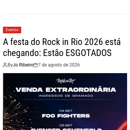
c
i
a
e
t
r
b
t
e
Eventos
o
e
A festa do Rock in Rio 2026 está
o
r
chegando: Estão ESGOTADOS
k
By
Jo Ribeiro
7 de agosto de 2026