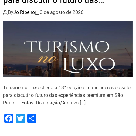
experiências premium em São
By
Jo Ribeiro
3 de agosto de 2026
Paulo
Turismo no Luxo chega à 13ª edição e reúne líderes do setor
para discutir o futuro das experiências premium em São
Paulo – Fotos: Divulgação/Arquivo […]
F
T
S
a
w
h