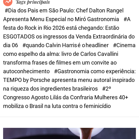
Tags principais
d
#Dia dos Pais em São Paulo: Chef Dalton Rangel
e
Apresenta Menu Especial no Miró Gastronomia
#A
festa do Rock in Rio 2026 está chegando: Estão
ESGOTADOS os ingressos da Venda Extraordinária do
dia 06
#quando Calvin Harris é o headliner
#Cinema
como espelho da alma: livro de Carlos Cavallini
transforma frases de filmes em um convite ao
autoconhecimento
#Gastronomia como experiência:
TEMPO by Porsche apresenta menu autoral inspirado
na riqueza dos ingredientes brasileiros
#2º
Congresso Agosto Lilás da Confraria Mulheres 40+
mobiliza o Brasil na luta contra o feminicídio