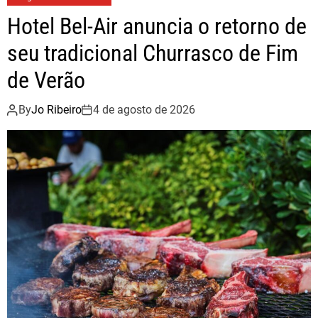
o
e
Hotel Bel-Air anuncia o retorno de
o
r
seu tradicional Churrasco de Fim
k
de Verão
By
Jo Ribeiro
4 de agosto de 2026