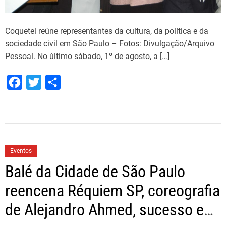
Coquetel reúne representantes da cultura, da política e da
sociedade civil em São Paulo – Fotos: Divulgação/Arquivo
Pessoal. No último sábado, 1º de agosto, a […]
F
T
S
a
w
h
c
i
a
e
t
r
b
t
e
Eventos
o
e
Balé da Cidade de São Paulo
o
r
reencena Réquiem SP, coreografia
k
de Alejandro Ahmed, sucesso em