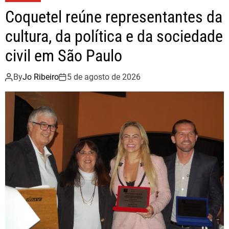
o
e
Coquetel reúne representantes da
o
r
cultura, da política e da sociedade
k
civil em São Paulo
By
Jo Ribeiro
5 de agosto de 2026