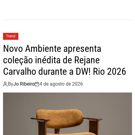
a
w
h
c
i
a
e
t
r
b
t
e
Trend
o
e
Novo Ambiente apresenta
o
r
coleção inédita de Rejane
k
Carvalho durante a DW! Rio 2026
By
Jo Ribeiro
4 de agosto de 2026