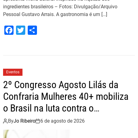
ingredientes brasileiros – Fotos: Divulgação/Arquivo
Pessoal Gustavo Arrais. A gastronomia é um […]
F
T
S
a
w
h
c
i
a
e
t
r
b
t
e
Eventos
o
e
2º Congresso Agosto Lilás da
o
r
Confraria Mulheres 40+ mobiliza
k
o Brasil na luta contra o
feminicídio
By
Jo Ribeiro
6 de agosto de 2026