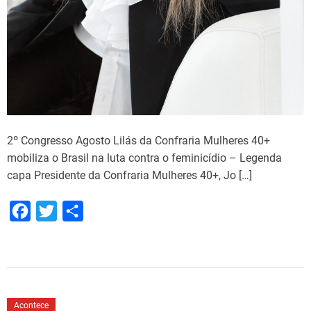
2º Congresso Agosto Lilás da Confraria Mulheres 40+
mobiliza o Brasil na luta contra o feminicídio – Legenda
capa Presidente da Confraria Mulheres 40+, Jo […]
F
T
S
a
w
h
c
i
a
e
t
r
b
t
e
Acontece