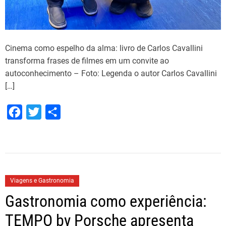
Cinema como espelho da alma: livro de Carlos Cavallini
transforma frases de filmes em um convite ao
autoconhecimento – Foto: Legenda o autor Carlos Cavallini
[…]
F
T
S
a
w
h
c
i
a
e
t
r
b
t
e
Viagens e Gastronomia
o
e
Gastronomia como experiência:
o
r
TEMPO by Porsche apresenta
k