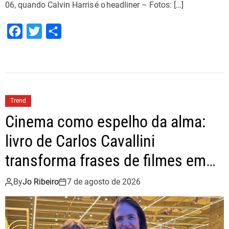
06, quando Calvin Harris é o headliner – Fotos: […]
F
T
S
a
w
h
c
i
a
e
t
r
b
t
e
Trend
o
e
Cinema como espelho da alma:
o
r
livro de Carlos Cavallini
k
transforma frases de filmes em
um convite ao autoconhecimento
By
Jo Ribeiro
7 de agosto de 2026