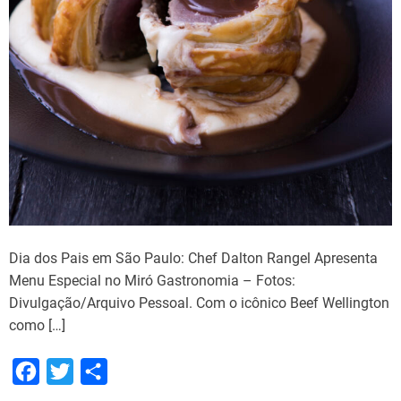
Dia dos Pais em São Paulo: Chef Dalton Rangel Apresenta
Menu Especial no Miró Gastronomia – Fotos:
Divulgação/Arquivo Pessoal. Com o icônico Beef Wellington
como […]
F
T
S
a
w
h