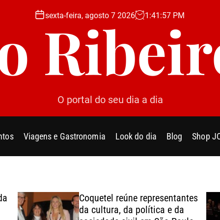
sexta-feira, agosto 7 2026
1
:
41
:
59
PM
Jo Ribeir
O portal do seu dia a dia
ntos
Viagens e Gastronomia
Look do dia
Blog
Shop J
da
Coquetel reúne representantes
da cultura, da política e da