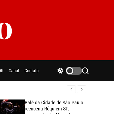
o
OR
Canal
Contato
S
S
w
e
i
a
t
r
c
c
h
h
Balé da Cidade de São Paulo
c
reencena Réquiem SP,
o
l