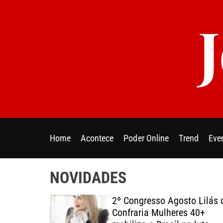
S
k
i
p
t
o
c
o
n
t
e
Home
Acontece
Poder Online
Trend
Eve
n
t
NOVIDADES
2º Congresso Agosto Lilás 
 by
Confraria Mulheres 40+