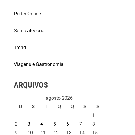
Poder Online
Sem categoria
Trend
Viagens e Gastronomia
ARQUIVOS
agosto 2026
D
S
T
Q
Q
S
S
1
2
3
4
5
6
7
8
9
10
11
12
13
14
15