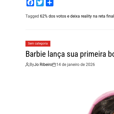
F
T
S
a
w
h
Tagged
62% dos votos e deixa reality na reta fina
c
i
a
e
t
r
b
t
e
o
e
Sem categoria
o
r
Barbie lança sua primeira 
k
By
Jo Ribeiro
14 de janeiro de 2026