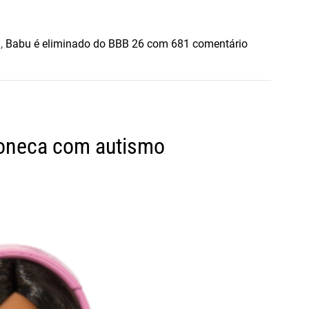
e
l
,
Babu é eliminado do BBB 26 com 68
1 comentário
m
B
a
b
u
boneca com autismo
é
e
l
i
m
i
n
a
d
o