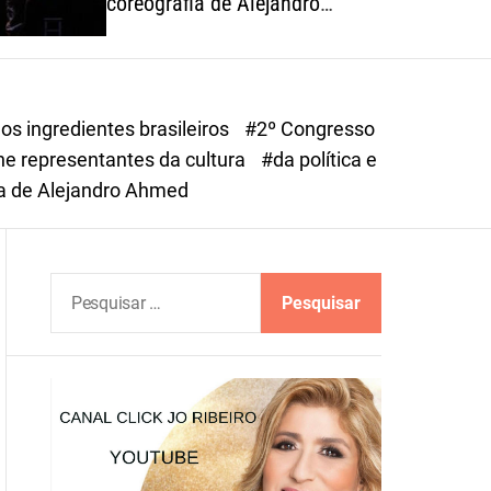
coreografia de Alejandro
o
Ahmed, sucesso em 2025
r
m
o
d
s ingredientes brasileiros
#2º Congresso
e
ne representantes da cultura
#da política e
a de Alejandro Ahmed
P
e
s
q
u
i
s
a