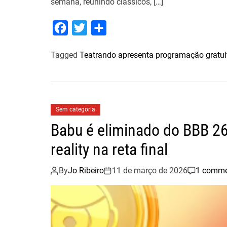
semana, reunindo clássicos, […]
F
T
S
a
w
h
Tagged
Teatrando apresenta programação gratui
c
i
a
e
t
r
b
t
e
o
e
Sem categoria
o
r
Babu é eliminado do BBB 2
k
reality na reta final
By
Jo Ribeiro
11 de março de 2026
1 comm