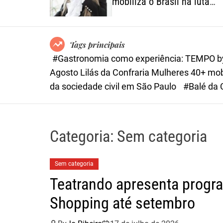
 menu
mobiliza o Brasil na luta
a riqueza
contra o feminicídio
sileiros
Tags principais
#Gastronomia como experiência: TEMPO by 
Agosto Lilás da Confraria Mulheres 40+ mobil
da sociedade civil em São Paulo
#Balé da 
Categoria:
Sem categoria
Sem categoria
Teatrando apresenta progra
Shopping até setembro