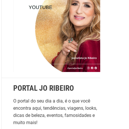
s
a
r
p
o
r
:
PORTAL JO RIBEIRO
O portal do seu dia a dia, é o que você
encontra aqui, tendências, viagens, looks,
dicas de beleza, eventos, famosidades e
muito mais!