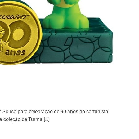
e
p
r
e
s
e
r
v
a
ç
ã
o
a
m
b
 Sousa para celebração de 90 anos do cartunista.
i
 coleção de Turma […]
e
n