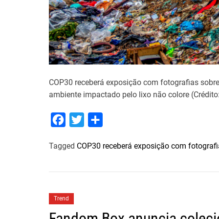
COP30 receberá exposição com fotografias sobre
ambiente impactado pelo lixo não colore (Crédito
F
T
S
a
w
h
Tagged
COP30 receberá exposição com fotografia
c
i
a
e
t
r
b
t
e
o
e
Trend
o
r
Fandom Box anuncia coleci