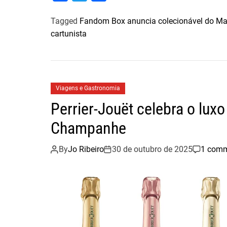
a
w
h
Tagged
Fandom Box anuncia colecionável do Mau
c
i
a
cartunista
e
t
r
b
t
e
o
e
o
r
Viagens e Gastronomia
k
Perrier-Jouët celebra o lux
Champanhe
By
Jo Ribeiro
30 de outubro de 2025
1 com