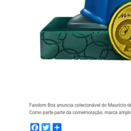
Fandom Box anuncia colecionável do Maurício de
Como parte parte da comemoração, marca amplia
F
T
S