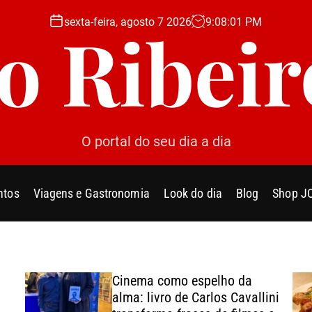
sexta-feira, agosto 7 2026
9
:
08
:
02
PM
Jo Ribeir
O portal do seu dia a dia
ntos
Viagens e Gastronomia
Look do dia
Blog
Shop J
Cinema como espelho da
alma: livro de Carlos Cavallini