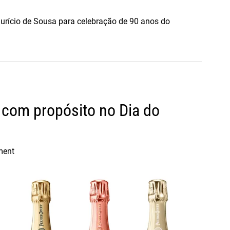
t
a
rício de Sousa para celebração de 90 anos do
l
n
o
B
r
a
s
o com propósito no Dia do
i
l
ment