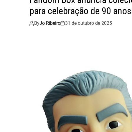
k
para celebração de 90 anos
By
Jo Ribeiro
31 de outubro de 2025