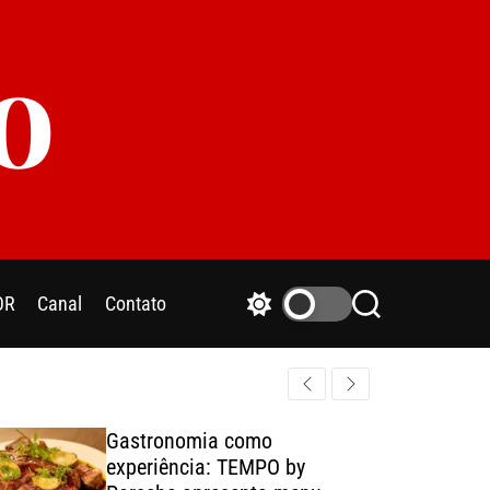
o
OR
Canal
Contato
S
S
w
e
i
a
t
r
c
c
h
h
Gastronomia como
c
experiência: TEMPO by
o
l