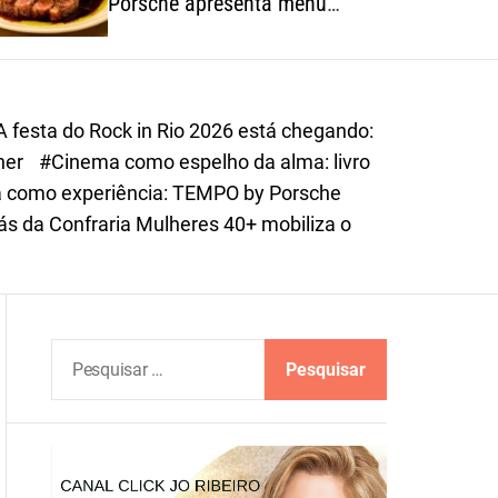
Porsche apresenta menu
o
autoral inspirado na riqueza
r
dos ingredientes brasileiros
m
o
d
A festa do Rock in Rio 2026 está chegando:
e
iner
#Cinema como espelho da alma: livro
 como experiência: TEMPO by Porsche
ás da Confraria Mulheres 40+ mobiliza o
P
e
s
q
u
i