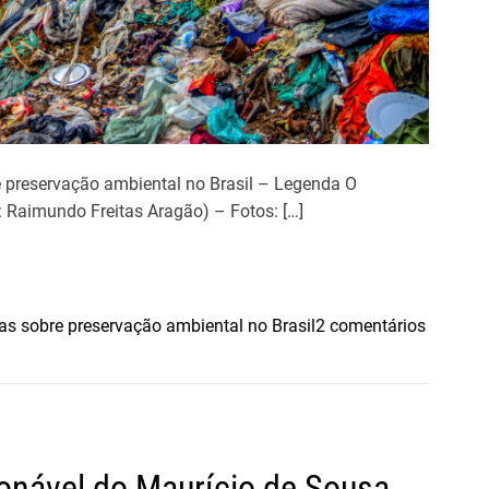
 preservação ambiental no Brasil – Legenda O
: Raimundo Freitas Aragão) – Fotos: […]
e
s sobre preservação ambiental no Brasil
2 comentários
m
C
O
P
3
onável do Maurício de Sousa
0