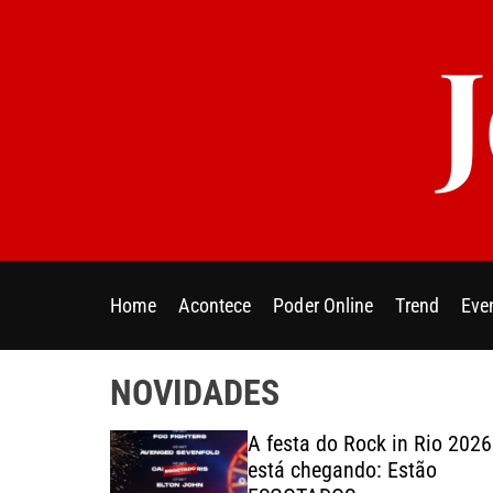
S
k
i
p
t
o
c
o
n
t
e
Home
Acontece
Poder Online
Trend
Eve
n
t
NOVIDADES
o Paulo:
A festa do Rock in Rio 2026
 apresenta
está chegando: Estão