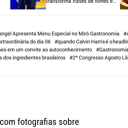
transforma frases de filmes em
um convite ao
autoconhecimento
Rangel Apresenta Menu Especial no Miró Gastronomia
#
traordinária do dia 06
#quando Calvin Harris é o headl
filmes em um convite ao autoconhecimento
#Gastronomia
 dos ingredientes brasileiros
#2º Congresso Agosto Lil
com fotografias sobre