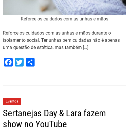
t
a
r
Reforce os cuidados com as unhas e mãos
e
c
Reforce os cuidados com as unhas e mãos durante o
e
isolamento social. Ter unhas bem cuidadas não é apenas
i
uma questão de estética, mas também […]
t
a
F
T
S
d
a
w
h
a
c
i
a
T
e
t
r
a
b
t
e
p
Eventos
i
o
e
Sertanejas Day & Lara fazem
o
o
r
c
show no YouTube
k
a