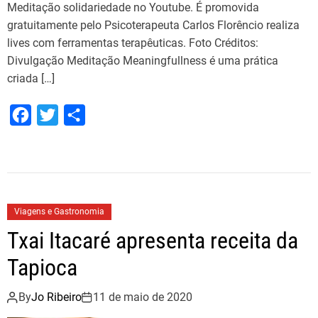
Meditação solidariedade no Youtube. É promovida
gratuitamente pelo Psicoterapeuta Carlos Florêncio realiza
lives com ferramentas terapêuticas. Foto Créditos:
Divulgação Meditação Meaningfullness é uma prática
criada […]
F
T
S
a
w
h
c
i
a
e
t
r
b
t
e
Viagens e Gastronomia
o
e
Txai Itacaré apresenta receita da
o
r
Tapioca
k
By
Jo Ribeiro
11 de maio de 2020