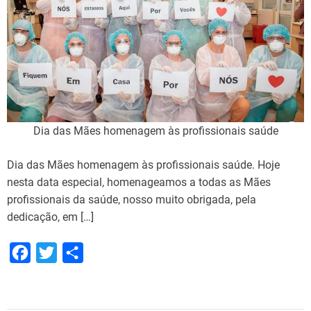
a
n
t
o
r
E
d
s
Dia das Mães homenagem às profissionais saúde
o
n
Dia das Mães homenagem às profissionais saúde. Hoje
c
nesta data especial, homenageamos a todas as Mães
e
profissionais da saúde, nosso muito obrigada, pela
l
dedicação, em […]
e
b
F
T
S
r
a
w
h
a
c
i
a
m