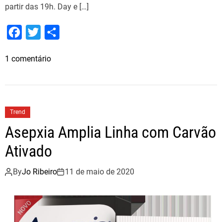
partir das 19h. Day e […]
F
T
S
a
w
h
e
1 comentário
c
i
a
m
e
t
r
S
b
t
e
e
o
e
r
Trend
t
o
r
Asepxia Amplia Linha com Carvão
a
k
n
Ativado
e
j
By
Jo Ribeiro
11 de maio de 2020
a
s
D
a