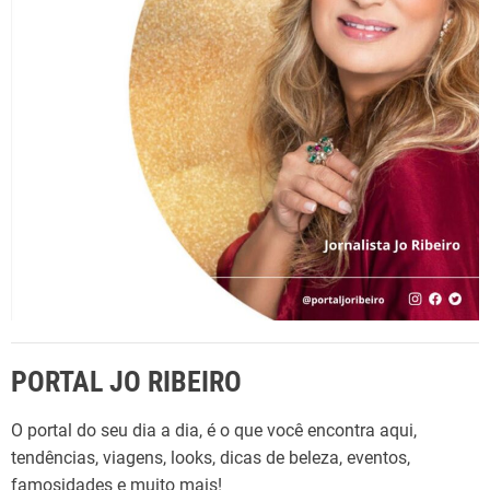
s
p
d
d
o
ú
r
e
v
:
i
p
d
a
o
s
s
t
s
PORTAL JO RIBEIRO
O portal do seu dia a dia, é o que você encontra aqui,
tendências, viagens, looks, dicas de beleza, eventos,
famosidades e muito mais!