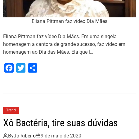
s
e
Eliana Pittman faz vídeo Dia Mães
m
p
Eliana Pittman faz vídeo Dia Mães. Em uma singela
a
homenagem a cantora de grande sucesso, faz vídeo em
n
homenagem ao Dia das Mães. Ela que […]
o
F
T
S
a
w
h
c
i
a
e
t
r
b
t
e
Trend
o
e
Xô Bactéria, tire suas dúvidas
o
r
k
By
Jo Ribeiro
9 de maio de 2020