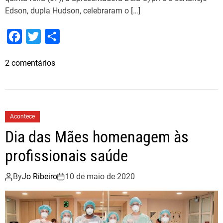
Edson, dupla Hudson, celebraram o […]
F
T
S
a
w
h
e
2 comentários
c
i
a
m
e
t
r
D
b
t
e
e
o
e
i
Acontece
a
o
r
Dia das Mães homenagem às
C
k
y
profissionais saúde
p
r
By
Jo Ribeiro
10 de maio de 2020
i
e
C