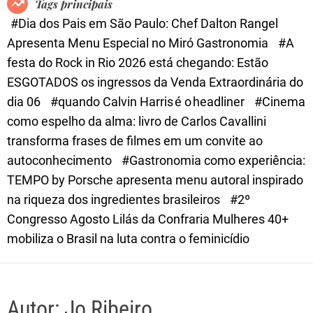
Tags principais
d
#Dia dos Pais em São Paulo: Chef Dalton Rangel
e
Apresenta Menu Especial no Miró Gastronomia
#A
festa do Rock in Rio 2026 está chegando: Estão
ESGOTADOS os ingressos da Venda Extraordinária do
dia 06
#quando Calvin Harris é o headliner
#Cinema
como espelho da alma: livro de Carlos Cavallini
transforma frases de filmes em um convite ao
autoconhecimento
#Gastronomia como experiência:
TEMPO by Porsche apresenta menu autoral inspirado
na riqueza dos ingredientes brasileiros
#2º
Congresso Agosto Lilás da Confraria Mulheres 40+
mobiliza o Brasil na luta contra o feminicídio
Autor:
Jo Ribeiro