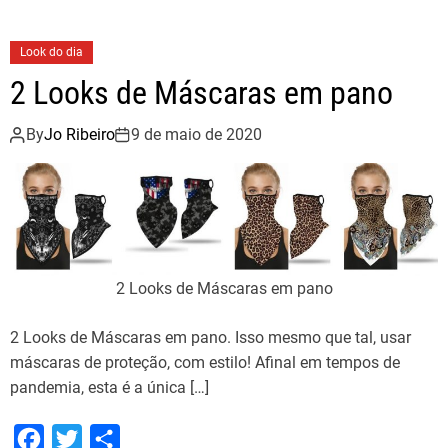
1
e
t
r
a
b
t
e
Look do dia
n
o
e
o
2 Looks de Máscaras em pano
o
r
B
k
e
By
Jo Ribeiro
9 de maio de 2020
l
l
a
2 Looks de Máscaras em pano
2 Looks de Máscaras em pano. Isso mesmo que tal, usar
máscaras de proteção, com estilo! Afinal em tempos de
pandemia, esta é a única […]
F
T
S