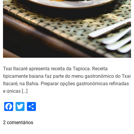
Txai Itacaré apresenta receita da Tapioca. Receita
tipicamente baiana faz parte do menu gastronômico do Txai
Itacaré, na Bahia. Preparar opções gastronômicas refinadas
e únicas […]
F
T
S
a
w
h
e
2 comentários
c
i
a
m
e
t
r