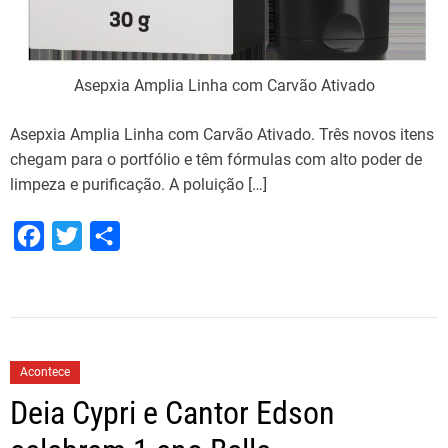
o
u
T
Asepxia Amplia Linha com Carvão Ativado
u
b
Asepxia Amplia Linha com Carvão Ativado. Três novos itens
e
chegam para o portfólio e têm fórmulas com alto poder de
limpeza e purificação. A poluição […]
F
T
S
a
w
h
c
i
a
e
t
r
b
t
e
Acontece
o
e
Deia Cypri e Cantor Edson
o
r
k