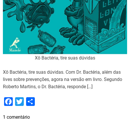
Xô Bactéria, tire suas dúvidas
Xô Bactéria, tire suas dúvidas. Com Dr. Bactéria, além das
lives sobre prevenções, agora na versão em livro. Segundo
Roberto Martins, o Dr. Bactéria, responde […]
F
T
S
a
w
h
e
1 comentário
c
i
a
m
e
t
r