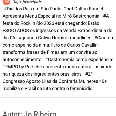
Tags principais
d
#Dia dos Pais em São Paulo: Chef Dalton Rangel
e
Apresenta Menu Especial no Miró Gastronomia
#A
festa do Rock in Rio 2026 está chegando: Estão
ESGOTADOS os ingressos da Venda Extraordinária do
dia 06
#quando Calvin Harris é o headliner
#Cinema
como espelho da alma: livro de Carlos Cavallini
transforma frases de filmes em um convite ao
autoconhecimento
#Gastronomia como experiência:
TEMPO by Porsche apresenta menu autoral inspirado
na riqueza dos ingredientes brasileiros
#2º
Congresso Agosto Lilás da Confraria Mulheres 40+
mobiliza o Brasil na luta contra o feminicídio
Autor:
Jo Ribeiro