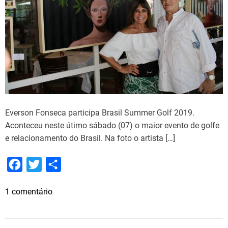
i
i
a
l
l
a
p
r
o
m
e
Everson Fonseca participa Brasil Summer Golf 2019.
t
Aconteceu neste útimo sábado (07) o maior evento de golfe
e
e relacionamento do Brasil. Na foto o artista […]
s
e
F
T
S
r
a
w
h
d
e
1 comentário
c
i
a
e
m
e
t
r
s
E
t
b
t
e