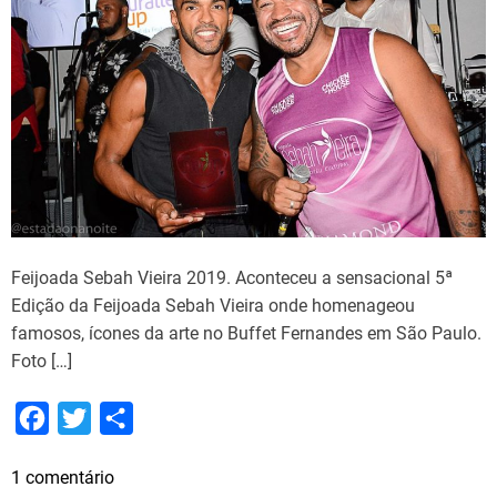
Feijoada Sebah Vieira 2019. Aconteceu a sensacional 5ª
Edição da Feijoada Sebah Vieira onde homenageou
famosos, ícones da arte no Buffet Fernandes em São Paulo.
Foto […]
F
T
S
a
w
h
e
1 comentário
c
i
a