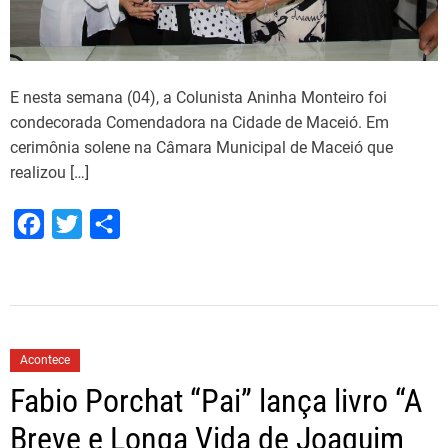
c
0
i
p
a
E nesta semana (04), a Colunista Aninha Monteiro foi
B
condecorada Comendadora na Cidade de Maceió. Em
r
cerimônia solene na Câmara Municipal de Maceió que
a
realizou […]
s
i
F
T
S
l
a
w
h
S
u
c
i
a
m
e
t
r
m
b
t
e
e
Acontece
o
e
r
Fabio Porchat “Pai” lança livro “A
o
r
G
Breve e Longa Vida de Joaquim
o
k