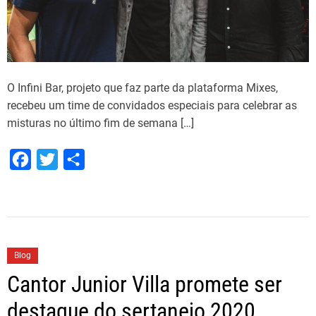
7
0
%
d
a
O Infini Bar, projeto que faz parte da plataforma Mixes,
B
recebeu um time de convidados especiais para celebrar as
l
misturas no último fim de semana […]
e
n
F
T
S
d
a
w
h
e
r
c
i
a
s
e
t
r
E
b
t
e
y
Blog
o
e
e
Cantor Junior Villa promete ser
o
r
w
destaque do sertanejo 2020
e
k