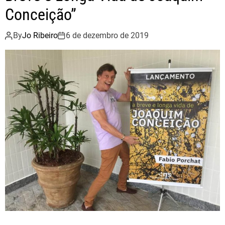
l
Conceição”
f
2
By
Jo Ribeiro
6 de dezembro de 2019
0
1
9