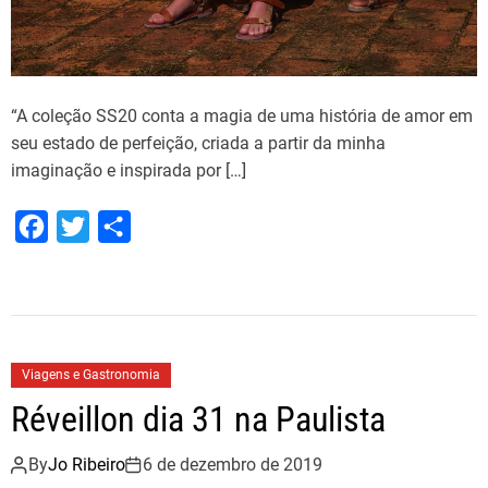
“A coleção SS20 conta a magia de uma história de amor em
seu estado de perfeição, criada a partir da minha
imaginação e inspirada por […]
F
T
S
a
w
h
c
i
a
e
t
r
b
t
e
Viagens e Gastronomia
o
e
Réveillon dia 31 na Paulista
o
r
k
By
Jo Ribeiro
6 de dezembro de 2019