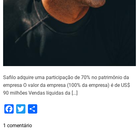
Safilo adquire uma participação de 70% no patrimônio da
empresa O valor da empresa (100% da empresa) é de US$
90 milhões Vendas líquidas da […]
F
T
S
a
w
h
e
1 comentário
c
i
a
m
e
t
r