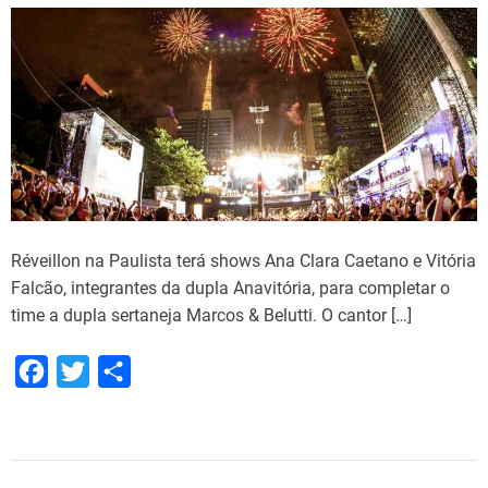
Réveillon na Paulista terá shows Ana Clara Caetano e Vitória
Falcão, integrantes da dupla Anavitória, para completar o
time a dupla sertaneja Marcos & Belutti. O cantor […]
F
T
S
a
w
h
c
i
a
e
t
r