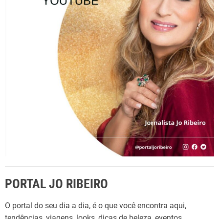
r
o
r
a
p
2
d
o
0
r
e
1
:
9
p
o
s
t
s
PORTAL JO RIBEIRO
O portal do seu dia a dia, é o que você encontra aqui,
tendências, viagens, looks, dicas de beleza, eventos,