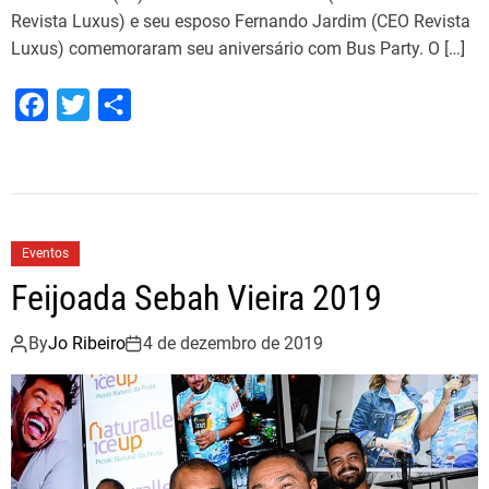
Revista Luxus) e seu esposo Fernando Jardim (CEO Revista
Luxus) comemoraram seu aniversário com Bus Party. O […]
F
T
S
a
w
h
c
i
a
e
t
r
b
t
e
Eventos
o
e
Feijoada Sebah Vieira 2019
o
r
k
By
Jo Ribeiro
4 de dezembro de 2019