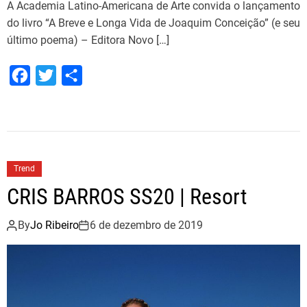
A Academia Latino-Americana de Arte convida o lançamento
do livro “A Breve e Longa Vida de Joaquim Conceição” (e seu
último poema) – Editora Novo […]
F
T
S
a
w
h
c
i
a
e
t
r
b
t
e
Trend
o
e
CRIS BARROS SS20 | Resort
o
r
k
By
Jo Ribeiro
6 de dezembro de 2019