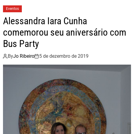
b
t
e
Eventos
o
e
Alessandra Iara Cunha
o
r
comemorou seu aniversário com
k
Bus Party
By
Jo Ribeiro
5 de dezembro de 2019