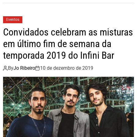
S
b
t
e
a
o
e
f
Eventos
i
o
r
Convidados celebram as misturas
l
k
o
em último fim de semana da
G
temporada 2019 do Infini Bar
r
o
By
Jo Ribeiro
10 de dezembro de 2019
u
p
a
d
q
u
i
r
e