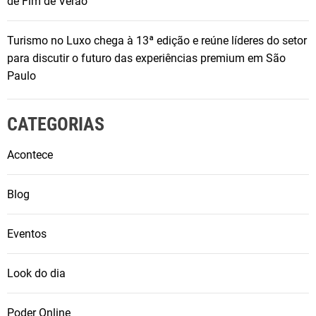
de Fim de Verão
a
n
i
Turismo no Luxo chega à 13ª edição e reúne líderes do setor
e
para discutir o futuro das experiências premium em São
P
Paulo
é
t
CATEGORIAS
a
l
Acontece
a
B
Blog
a
r
r
Eventos
e
i
Look do dia
r
o
Poder Online