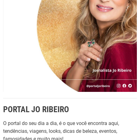
o
p
:
o
f
r
r
:
a
g
r
â
n
c
i
a
e
x
PORTAL JO RIBEIRO
c
l
O portal do seu dia a dia, é o que você encontra aqui,
u
tendências, viagens, looks, dicas de beleza, eventos,
s
famosidades e muito mais!