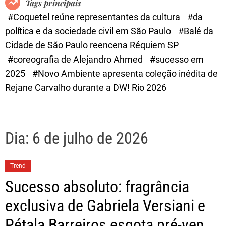
Tags principais
d
#Coquetel reúne representantes da cultura
#da
e
política e da sociedade civil em São Paulo
#Balé da
Cidade de São Paulo reencena Réquiem SP
#coreografia de Alejandro Ahmed
#sucesso em
2025
#Novo Ambiente apresenta coleção inédita de
Rejane Carvalho durante a DW! Rio 2026
Dia:
6 de julho de 2026
Trend
Sucesso absoluto: fragrância
exclusiva de Gabriela Versiani e
Pétala Barreiros esgota pré-venda