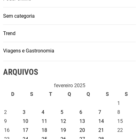
s
e
Sem categoria
s
g
Trend
o
t
a
Viagens e Gastronomia
p
r
ARQUIVOS
é
-
fevereiro 2025
v
D
S
T
Q
Q
S
S
e
1
n
d
2
3
4
5
6
7
8
a
9
10
11
12
13
14
15
e
16
17
18
19
20
21
22
m