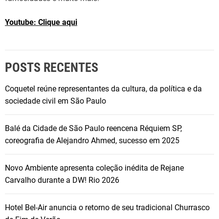
i
v
Youtube: Clique aqui
a
d
e
G
POSTS RECENTES
a
b
Coquetel reúne representantes da cultura, da política e da
r
sociedade civil em São Paulo
i
e
Balé da Cidade de São Paulo reencena Réquiem SP,
l
coreografia de Alejandro Ahmed, sucesso em 2025
a
V
Novo Ambiente apresenta coleção inédita de Rejane
e
Carvalho durante a DW! Rio 2026
r
s
Hotel Bel-Air anuncia o retorno de seu tradicional Churrasco
i