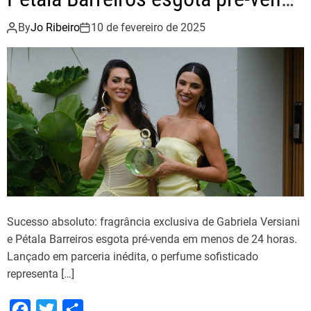
em menos de 24 horas
By
Jo Ribeiro
10 de fevereiro de 2025
Sucesso absoluto: fragrância exclusiva de Gabriela Versiani
e Pétala Barreiros esgota pré-venda em menos de 24 horas.
Lançado em parceria inédita, o perfume sofisticado
representa […]
F
T
S