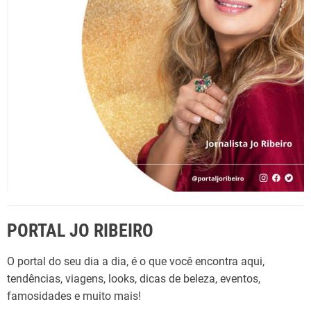
i
o
o
r
d
:
e
J
a
n
e
i
r
o
:
R
PORTAL JO RIBEIRO
o
y
O portal do seu dia a dia, é o que você encontra aqui,
a
tendências, viagens, looks, dicas de beleza, eventos,
l
famosidades e muito mais!
S