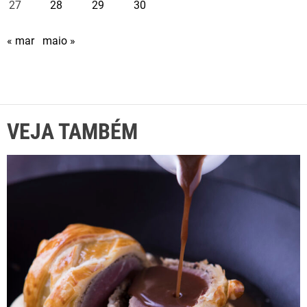
27
28
29
30
« mar
maio »
VEJA TAMBÉM