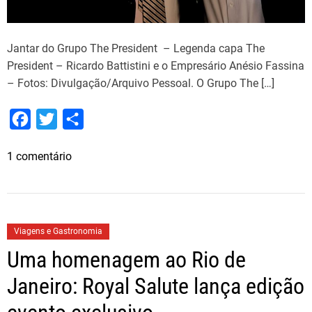
Jantar do Grupo The President – Legenda capa The
President – Ricardo Battistini e o Empresário Anésio Fassina
– Fotos: Divulgação/Arquivo Pessoal. O Grupo The […]
F
T
S
a
w
h
e
1 comentário
c
i
a
m
e
t
r
J
b
t
e
a
o
e
n
Viagens e Gastronomia
t
o
r
Uma homenagem ao Rio de
a
k
r
Janeiro: Royal Salute lança edição
d