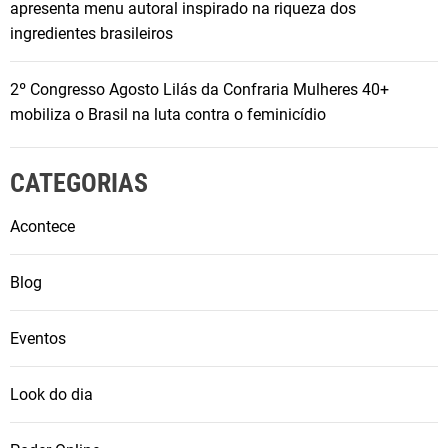
apresenta menu autoral inspirado na riqueza dos
e
ingredientes brasileiros
n
t
o
2º Congresso Agosto Lilás da Confraria Mulheres 40+
e
mobiliza o Brasil na luta contra o feminicídio
x
c
CATEGORIAS
l
u
Acontece
s
i
Blog
v
o
Eventos
Look do dia