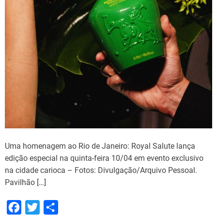
Uma homenagem ao Rio de Janeiro: Royal Salute lança
edição especial na quinta-feira 10/04 em evento exclusivo
na cidade carioca – Fotos: Divulgação/Arquivo Pessoal.
Pavilhão […]
F
T
S