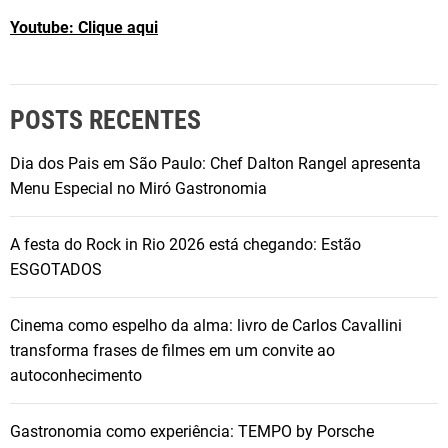
a
Youtube: Clique aqui
l
u
t
e
POSTS RECENTES
l
a
Dia dos Pais em São Paulo: Chef Dalton Rangel apresenta
n
Menu Especial no Miró Gastronomia
ç
a
A festa do Rock in Rio 2026 está chegando: Estão
e
ESGOTADOS
d
i
Cinema como espelho da alma: livro de Carlos Cavallini
ç
transforma frases de filmes em um convite ao
ã
autoconhecimento
o
e
Gastronomia como experiência: TEMPO by Porsche
v