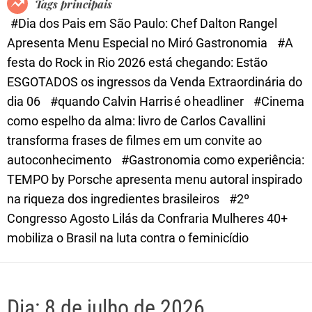
Tags principais
d
#Dia dos Pais em São Paulo: Chef Dalton Rangel
e
Apresenta Menu Especial no Miró Gastronomia
#A
festa do Rock in Rio 2026 está chegando: Estão
ESGOTADOS os ingressos da Venda Extraordinária do
dia 06
#quando Calvin Harris é o headliner
#Cinema
como espelho da alma: livro de Carlos Cavallini
transforma frases de filmes em um convite ao
autoconhecimento
#Gastronomia como experiência:
TEMPO by Porsche apresenta menu autoral inspirado
na riqueza dos ingredientes brasileiros
#2º
Congresso Agosto Lilás da Confraria Mulheres 40+
mobiliza o Brasil na luta contra o feminicídio
Dia:
8 de julho de 2026