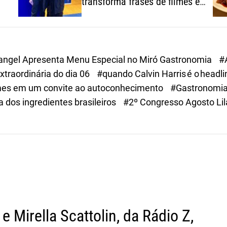
transforma frases de filmes em
um convite ao
autoconhecimento
Rangel Apresenta Menu Especial no Miró Gastronomia
#
traordinária do dia 06
#quando Calvin Harris é o headl
filmes em um convite ao autoconhecimento
#Gastronomia
 dos ingredientes brasileiros
#2º Congresso Agosto Lil
 Mirella Scattolin, da Rádio Z,