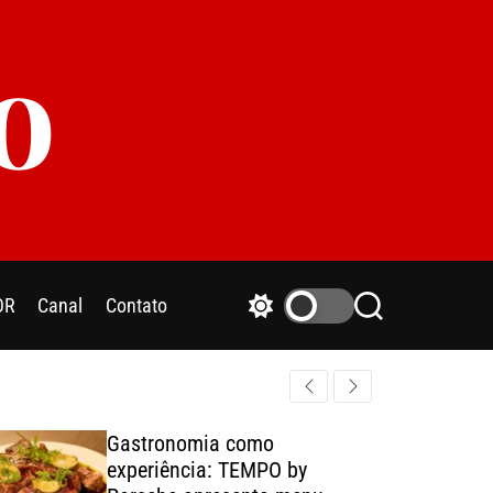
o
OR
Canal
Contato
S
S
w
e
i
a
t
r
c
c
h
h
Gastronomia como
c
experiência: TEMPO by
o
l