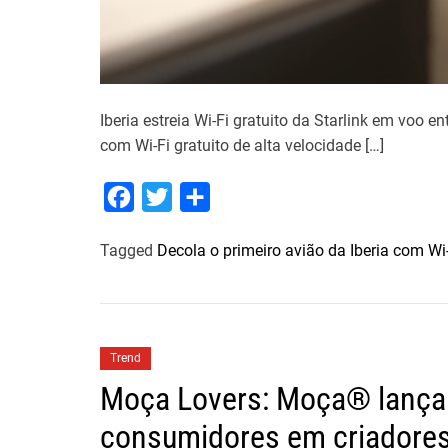
Iberia estreia Wi-Fi gratuito da Starlink em voo e
com Wi-Fi gratuito de alta velocidade […]
F
T
S
a
w
h
Tagged
Decola o primeiro avião da Iberia com Wi-
c
i
a
e
t
r
b
t
e
o
e
Trend
o
r
Moça Lovers: Moça® lança
k
consumidores em criadores