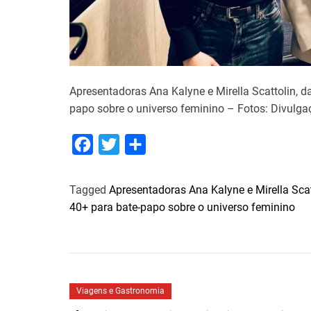
Apresentadoras Ana Kalyne e Mirella Scattolin, d
papo sobre o universo feminino – Fotos: Divulg
F
T
S
a
w
h
c
i
a
Tagged
Apresentadoras Ana Kalyne e Mirella Scat
e
t
r
40+ para bate-papo sobre o universo feminino
b
t
e
o
e
o
r
k
Viagens e Gastronomia