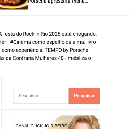
Porsche apresenta menu
o
autoral inspirado na riqueza
r
dos ingredientes brasileiros
m
o
d
A festa do Rock in Rio 2026 está chegando:
e
iner
#Cinema como espelho da alma: livro
 como experiência: TEMPO by Porsche
ás da Confraria Mulheres 40+ mobiliza o
P
e
s
q
u
i