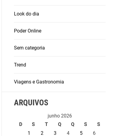
Look do dia
Poder Online
Sem categoria
Trend
Viagens e Gastronomia
ARQUIVOS
junho 2026
D
S
T
Q
Q
S
S
1
2
3
4
5
6