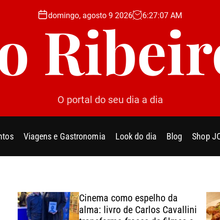
domingo, agosto 9 2026
6
:
27
:
09
AM
Jo Ribeir
O portal do seu dia a dia
ntos
Viagens e Gastronomia
Look do dia
Blog
Shop J
Cinema como espelho da
alma: livro de Carlos Cavallini