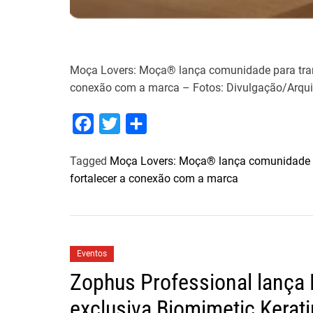
Moça Lovers: Moça® lança comunidade para tran
conexão com a marca – Fotos: Divulgação/Arquiv
F
T
S
a
w
h
Tagged
Moça Lovers: Moça® lança comunidade p
c
i
a
fortalecer a conexão com a marca
e
t
r
b
t
e
o
e
o
r
Eventos
k
Zophus Professional lança 
exclusiva Biomimetic Kerati