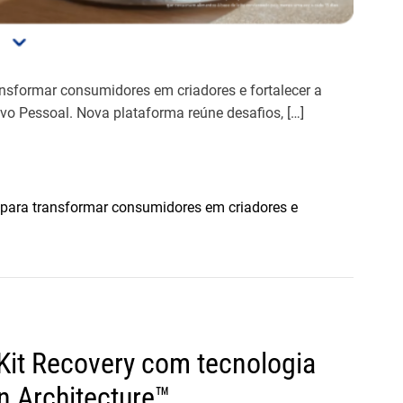
t
o
o
n
d
f
a
r
sformar consumidores em criadores e fortalecer a
S
a
o Pessoal. Nova plataforma reúne desafios, […]
t
r
a
i
r
a
l
M
i
ara transformar consumidores em criadores e
u
n
l
k
h
e
e
m
r
v
e
o
s
Kit Recovery com tecnologia
o
4
e
n Architecture™
0