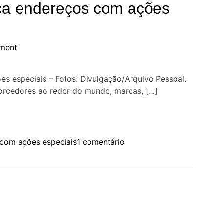
a endereços com ações
ment
 especiais – Fotos: Divulgação/Arquivo Pessoal.
rcedores ao redor do mundo, marcas, […]
e
com ações especiais
1 comentário
m
C
o
p
a
d