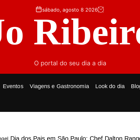
sábado, agosto 8 2026
Jo Ribeir
O portal do seu dia a dia
Eventos
Viagens e Gastronomia
Look do dia
Blo
Dia dos Pais em São Paulo: Chef Dalton Rang