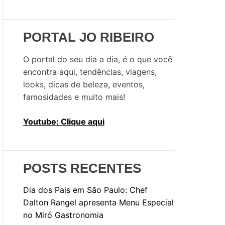
u
i
s
PORTAL JO RIBEIRO
a
r
O portal do seu dia a dia, é o que você
p
encontra aqui, tendências, viagens,
o
looks, dicas de beleza, eventos,
r
famosidades e muito mais!
:
Youtube: Clique aqui
POSTS RECENTES
Dia dos Pais em São Paulo: Chef
Dalton Rangel apresenta Menu Especial
no Miró Gastronomia