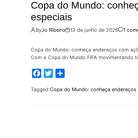
Copa do Mundo: conheç
especiais
By
Jo Ribeiro
12 de junho de 2026
1 com
Copa do Mundo: conheça endereços com ações
Com a Copa do Mundo FIFA movimentando to
F
T
S
a
w
h
Tagged
Copa do Mundo: conheça endereços 
c
i
a
e
t
r
b
t
e
o
e
o
r