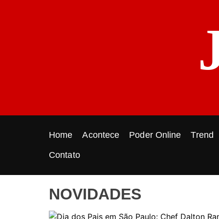
S
k
i
p
t
o
c
o
n
t
e
Home
Acontece
Poder Online
Trend
n
t
Contato
NOVIDADES