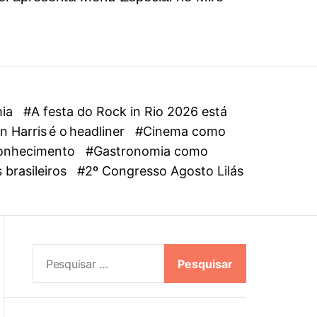
l
o
r
m
o
d
e
mia
#A festa do Rock in Rio 2026 está
 Harris é o headliner
#Cinema como
oconhecimento
#Gastronomia como
 brasileiros
#2º Congresso Agosto Lilás
P
e
s
q