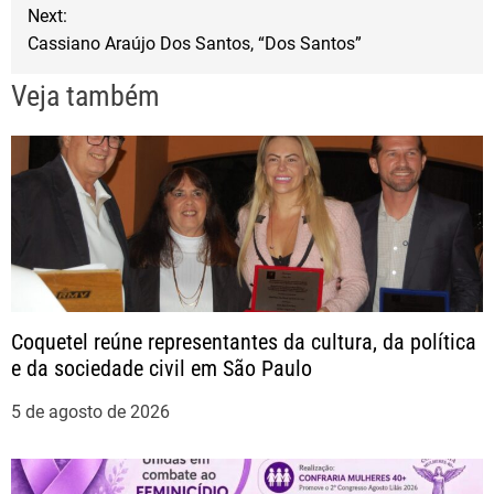
v
Next:
Cassiano Araújo Dos Santos, “Dos Santos”
e
Veja também
g
a
ç
ã
o
Coquetel reúne representantes da cultura, da política
e da sociedade civil em São Paulo
d
5 de agosto de 2026
e
P