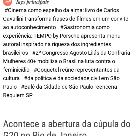
Tags principais
d
#Cinema como espelho da alma: livro de Carlos
e
Cavallini transforma frases de filmes em um convite
ao autoconhecimento
#Gastronomia como
experiência: TEMPO by Porsche apresenta menu
autoral inspirado na riqueza dos ingredientes
brasileiros
#2º Congresso Agosto Lilás da Confraria
Mulheres 40+ mobiliza o Brasil na luta contra o
feminicídio
#Coquetel reúne representantes da
cultura
#da política e da sociedade civil em São
Paulo
#Balé da Cidade de São Paulo reencena
Réquiem SP
Acontece a abertura da cúpula do
G20 no Rio de Janeiro