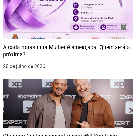
o
s
t
A cada horas uma Mulher é ameaçada. Quem será a
próxima?
28 de julho de 2026