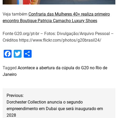
Veja também
Confraria das Mulheres 40+ realiza primeiro
encontro Boutique Patricia Camacho Luxury Shoes
Fonte G20.org/pt-br – Fotos: Divulgação/Arquivo Pessoal –
Créditos https://www.flickr.com/photos/g20brasil24/
F
T
S
a
w
h
Tagged
Acontece a abertura da cúpula do G20 no Rio de
c
i
a
Janeiro
e
t
r
b
t
e
N
o
e
Previous:
o
r
Dorchester Collection anuncia o segundo
a
empreendimento em Dubai que será inaugurado em
k
2028