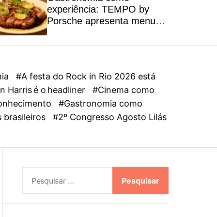
l
experiência: TEMPO by
o
Porsche apresenta menu
r
autoral inspirado na riqueza
m
dos ingredientes brasileiros
o
d
e
mia
#A festa do Rock in Rio 2026 está
 Harris é o headliner
#Cinema como
oconhecimento
#Gastronomia como
 brasileiros
#2º Congresso Agosto Lilás
P
e
s
q