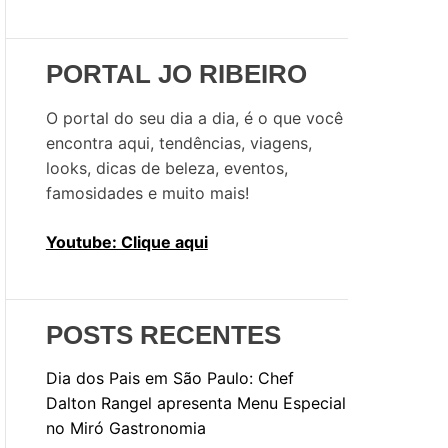
u
i
s
PORTAL JO RIBEIRO
a
r
O portal do seu dia a dia, é o que você
p
encontra aqui, tendências, viagens,
o
looks, dicas de beleza, eventos,
r
famosidades e muito mais!
:
Youtube: Clique aqui
POSTS RECENTES
Dia dos Pais em São Paulo: Chef
Dalton Rangel apresenta Menu Especial
no Miró Gastronomia