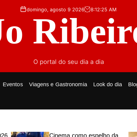
domingo, agosto 9 2026
8
:
12
:
27
AM
Jo Ribeir
O portal do seu dia a dia
Eventos
Viagens e Gastronomia
Look do dia
Blo
026
Cinema como espelho da