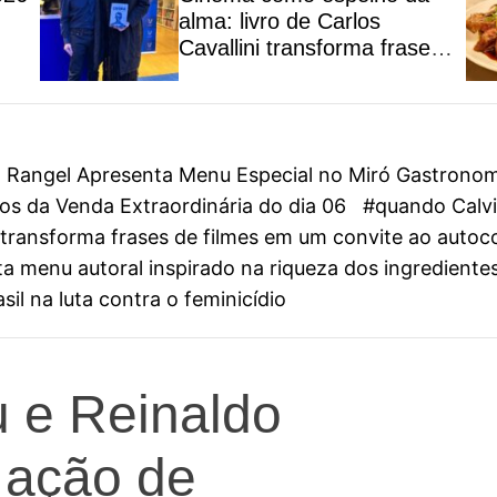
alma: livro de Carlos
Cavallini transforma frases
de filmes em um convite ao
autoconhecimento
on Rangel Apresenta Menu Especial no Miró Gastrono
s da Venda Extraordinária do dia 06
#quando Calvin
ini transforma frases de filmes em um convite ao aut
 menu autoral inspirado na riqueza dos ingredientes
il na luta contra o feminicídio
u e Reinaldo
m ação de