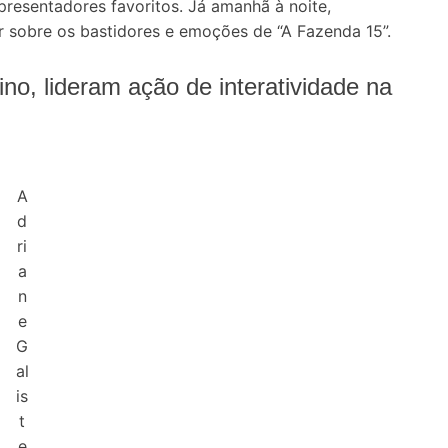
resentadores favoritos. Já amanhã à noite,
ar sobre os bastidores e emoções de “A Fazenda 15”.
ino, lideram ação de interatividade na
A
d
ri
a
n
e
G
al
is
t
e