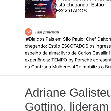
el
está chegando: Estão
special
ESGOTADOS
mia
Tags principais
#Dia dos Pais em São Paulo: Chef Dalt
chegando: Estão ESGOTADOS os ingresso
espelho da alma: livro de Carlos Cavall
experiência: TEMPO by Porsche apresenta
da Confraria Mulheres 40+ mobiliza o Bras
Adriane Galiste
Gottino, lidera