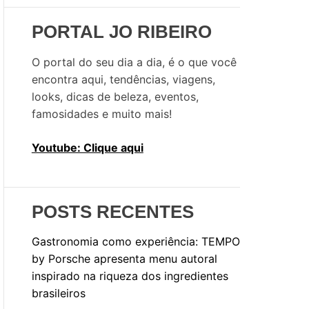
i
s
PORTAL JO RIBEIRO
a
r
O portal do seu dia a dia, é o que você
p
encontra aqui, tendências, viagens,
o
looks, dicas de beleza, eventos,
r
famosidades e muito mais!
:
Youtube: Clique aqui
POSTS RECENTES
Gastronomia como experiência: TEMPO
by Porsche apresenta menu autoral
inspirado na riqueza dos ingredientes
brasileiros