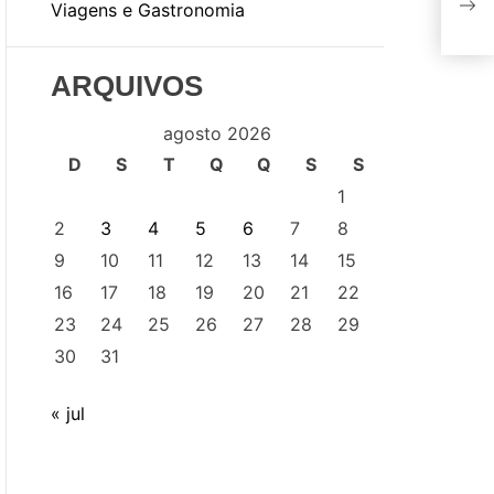
exc
Viagens e Gastronomia
ARQUIVOS
agosto 2026
D
S
T
Q
Q
S
S
1
2
3
4
5
6
7
8
9
10
11
12
13
14
15
16
17
18
19
20
21
22
23
24
25
26
27
28
29
30
31
« jul