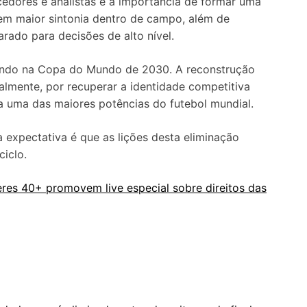
cedores e analistas é a importância de formar uma
em maior sintonia dentro de campo, além de
ado para decisões de alto nível.
ensando na Copa do Mundo de 2030. A reconstrução
almente, por recuperar a identidade competitiva
ra uma das maiores potências do futebol mundial.
 expectativa é que as lições desta eliminação
iclo.
eres 40+ promovem live especial sobre direitos das