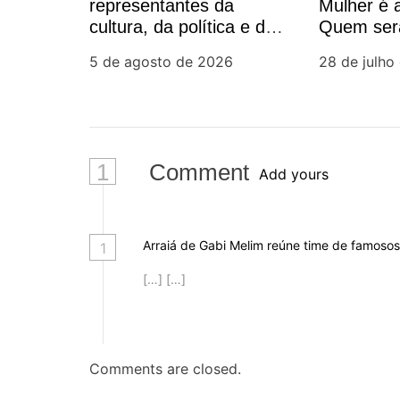
representantes da
Mulher é
o
cultura, da política e da
Quem ser
sociedade civil em São
d
5 de agosto de 2026
28 de julho
Paulo
e
P
1
Comment
Add yours
o
s
Arraiá de Gabi Melim reúne time de famoso
1
t
[…] […]
Comments are closed.