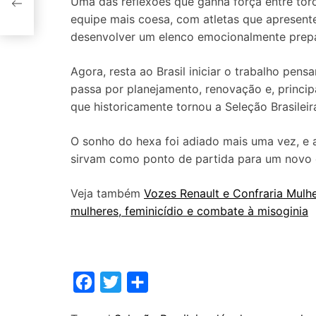
Uma das reflexões que ganha força entre tor
equipe mais coesa, com atletas que apresent
desenvolver um elenco emocionalmente prepar
Agora, resta ao Brasil iniciar o trabalho p
passa por planejamento, renovação e, princip
que historicamente tornou a Seleção Brasilei
O sonho do hexa foi adiado mais uma vez, e a
sirvam como ponto de partida para um novo c
Veja também
Vozes Renault e Confraria Mulh
mulheres, feminicídio e combate à misoginia
F
T
S
a
w
h