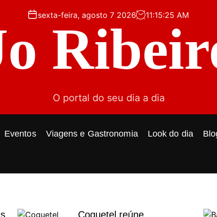
sexta-feira, agosto 7 2026
11
:
15
:
26
AM
Jo Ribeir
O portal do seu dia a dia
Eventos
Viagens e Gastronomia
Look do dia
Blo
ás
Coquetel reúne