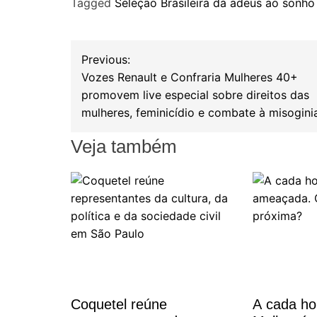
Tagged
Seleção Brasileira dá adeus ao sonho 
c
i
a
e
t
r
b
t
e
N
Previous:
o
e
Vozes Renault e Confraria Mulheres 40+
a
o
r
promovem live especial sobre direitos das
mulheres, feminicídio e combate à misogini
k
v
Veja também
e
g
a
ç
ã
Coquetel reúne
A cada h