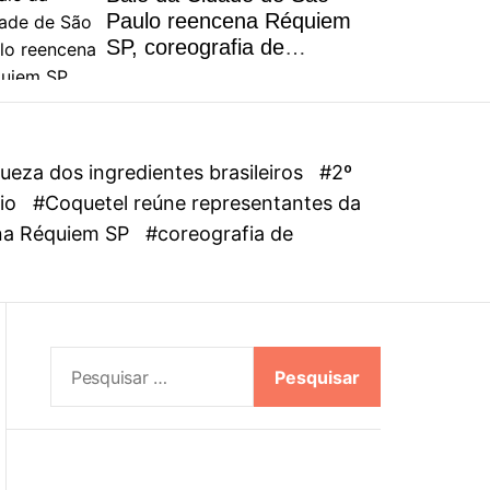
l
Paulo reencena Réquiem
o
SP, coreografia de
r
Alejandro Ahmed, sucesso
m
em 2025
o
d
e
eza dos ingredientes brasileiros
#2º
dio
#Coquetel reúne representantes da
ena Réquiem SP
#coreografia de
P
e
s
q
u