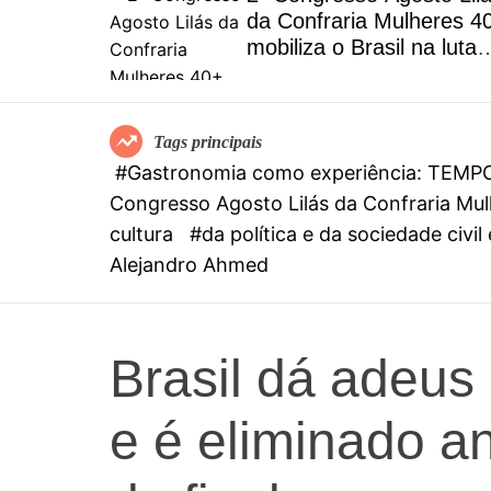
MPO by
da Confraria Mulheres 4
ta menu
mobiliza o Brasil na luta
na riqueza
contra o feminicídio
rasileiros
Tags principais
#Gastronomia como experiência: TEMPO b
Congresso Agosto Lilás da Confraria Mulh
cultura
#da política e da sociedade civi
Alejandro Ahmed
Brasil dá adeus
e é eliminado a