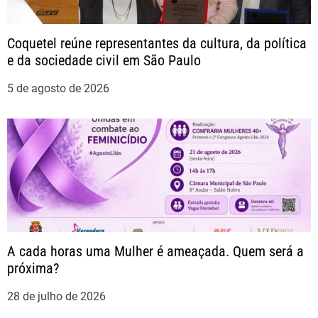
o
Coquetel reúne representantes da cultura, da política
e da sociedade civil em São Paulo
d
5 de agosto de 2026
e
P
o
s
t
A cada horas uma Mulher é ameaçada. Quem será a
próxima?
28 de julho de 2026