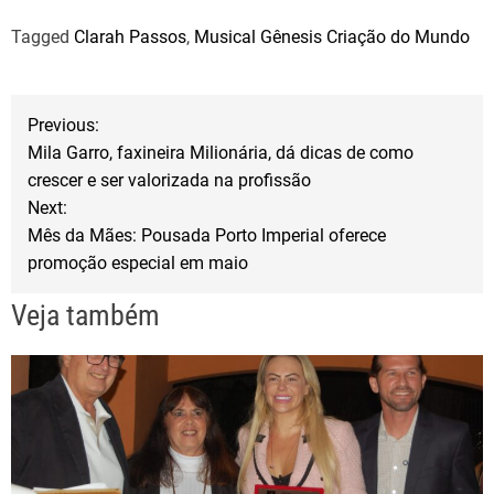
a
w
h
Tagged
Clarah Passos
,
Musical Gênesis Criação do Mundo
c
i
a
e
t
r
b
t
e
N
Previous:
o
e
Mila Garro, faxineira Milionária, dá dicas de como
a
o
r
crescer e ser valorizada na profissão
Next:
k
v
Mês da Mães: Pousada Porto Imperial oferece
promoção especial em maio
e
Veja também
g
a
ç
ã