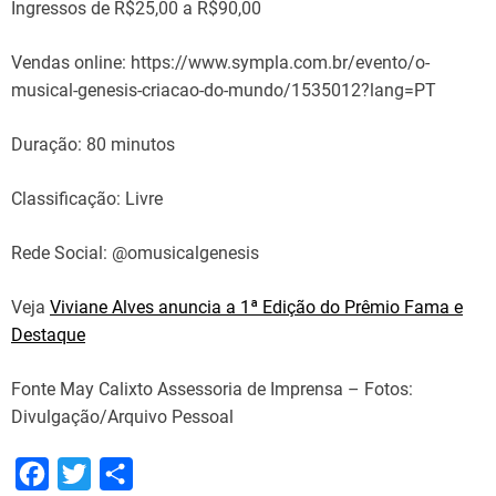
Ingressos de R$25,00 a R$90,00
Vendas online: https://www.sympla.com.br/evento/o-
musical-genesis-criacao-do-mundo/1535012?lang=PT
Duração: 80 minutos
Classificação: Livre
Rede Social: @omusicalgenesis
Veja
Viviane Alves anuncia a 1ª Edição do Prêmio Fama e
Destaque
Fonte May Calixto Assessoria de Imprensa – Fotos:
Divulgação/Arquivo Pessoal
F
T
S