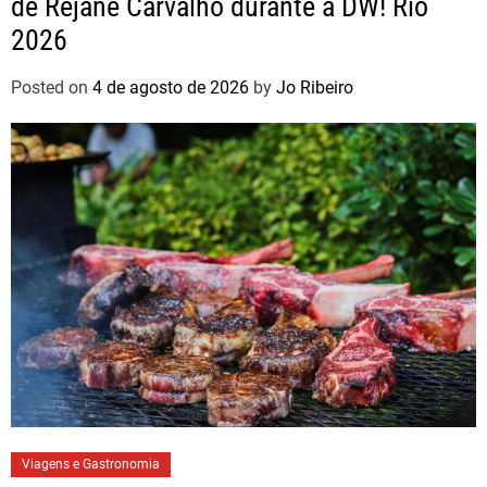
de Rejane Carvalho durante a DW! Rio
2026
Posted on
4 de agosto de 2026
by
Jo Ribeiro
Viagens e Gastronomia