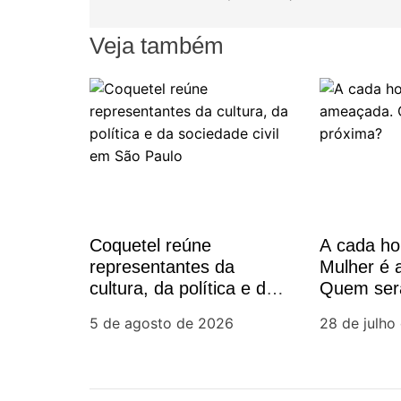
o
r
k
v
Veja também
e
g
a
ç
Coquetel reúne
A cada h
ã
representantes da
Mulher é
cultura, da política e da
Quem ser
o
sociedade civil em São
5 de agosto de 2026
28 de julho
Paulo
d
e