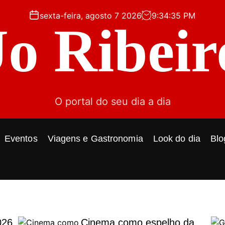
sexta-feira, agosto 7 2026
9
:
34
:
36
PM
Jo Ribeir
O portal do seu dia a dia
Eventos
Viagens e Gastronomia
Look do dia
Blo
026
Cinema como espelho da