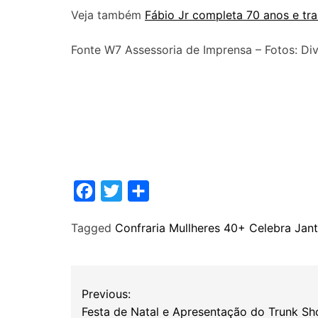
Veja também
Fábio Jr completa 70 anos e t
Fonte W7 Assessoria de Imprensa – Fotos: Di
F
T
S
a
w
h
Tagged
Confraria Mullheres 40+ Celebra Jant
c
i
a
e
t
r
b
t
e
N
Previous:
o
e
a
Festa de Natal e Apresentação do Trunk S