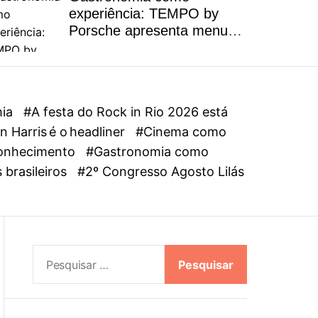
l
experiência: TEMPO by
o
Porsche apresenta menu
r
autoral inspirado na riqueza
m
dos ingredientes brasileiros
o
d
e
mia
#A festa do Rock in Rio 2026 está
 Harris é o headliner
#Cinema como
oconhecimento
#Gastronomia como
 brasileiros
#2º Congresso Agosto Lilás
P
e
s
q