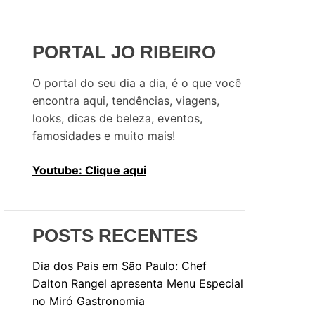
u
i
s
PORTAL JO RIBEIRO
a
r
O portal do seu dia a dia, é o que você
p
encontra aqui, tendências, viagens,
o
looks, dicas de beleza, eventos,
r
famosidades e muito mais!
:
Youtube: Clique aqui
POSTS RECENTES
Dia dos Pais em São Paulo: Chef
Dalton Rangel apresenta Menu Especial
no Miró Gastronomia