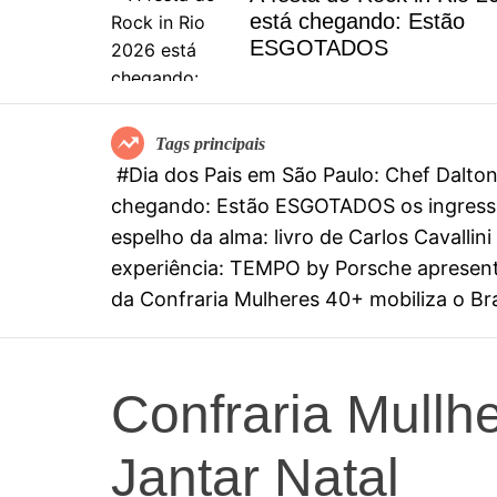
el
está chegando: Estão
special
ESGOTADOS
mia
Tags principais
#Dia dos Pais em São Paulo: Chef Dalt
chegando: Estão ESGOTADOS os ingresso
espelho da alma: livro de Carlos Cavall
experiência: TEMPO by Porsche apresenta
da Confraria Mulheres 40+ mobiliza o Bras
Confraria Mullh
Jantar Natal