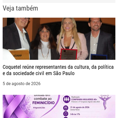
e
Veja também
g
a
ç
ã
Coquetel reúne representantes da cultura, da política
o
e da sociedade civil em São Paulo
d
5 de agosto de 2026
e
P