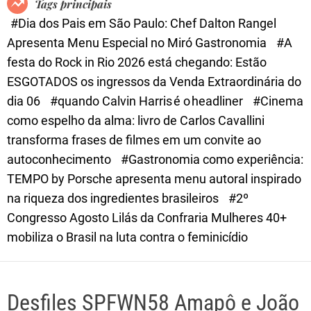
Tags principais
d
#Dia dos Pais em São Paulo: Chef Dalton Rangel
e
Apresenta Menu Especial no Miró Gastronomia
#A
festa do Rock in Rio 2026 está chegando: Estão
ESGOTADOS os ingressos da Venda Extraordinária do
dia 06
#quando Calvin Harris é o headliner
#Cinema
como espelho da alma: livro de Carlos Cavallini
transforma frases de filmes em um convite ao
autoconhecimento
#Gastronomia como experiência:
TEMPO by Porsche apresenta menu autoral inspirado
na riqueza dos ingredientes brasileiros
#2º
Congresso Agosto Lilás da Confraria Mulheres 40+
mobiliza o Brasil na luta contra o feminicídio
Desfiles SPFWN58 Amapô e João