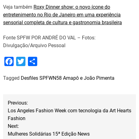
Veja também
Roxy Dinner show: o novo ícone do
entretenimento no Rio de Janeiro em uma experiência
sensorial completa de cultura e gastronomia brasileira
Fonte SPFW POR ANDRÉ DO VAL – Fotos:
Divulgação/Arquivo Pessoal
F
T
S
a
w
h
Tagged
Desfiles SPFWN58 Amapô e João Pimenta
c
i
a
e
t
r
b
t
e
N
Previous:
o
e
Los Angeles Fashion Week com tecnologia da Art Hearts
a
o
r
Fashion
Next:
k
v
Mulheres Solidárias 15ª Edição News