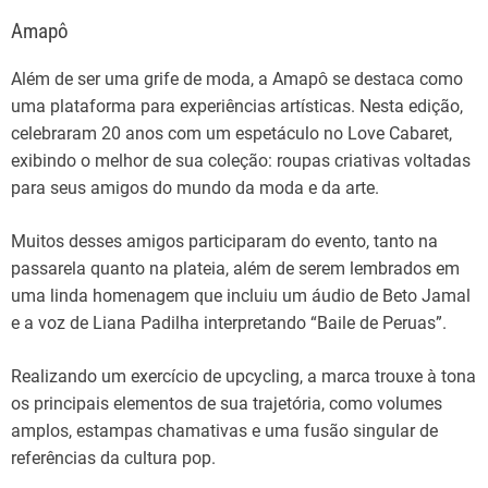
Amapô
Além
de
ser
uma
grife
de moda,
a
Amapô
se
destaca como
uma plataforma
para
experiências
artísticas. Nesta edição,
celebraram
20 anos com um
espetáculo
no Love Cabaret,
exibindo
o melhor de
sua
coleção
:
roupas
criativas
voltadas
para
seus
amigos
do
mundo
da moda e
da
arte
.
Muitos
desses
amigos
participaram
do evento, tanto
na
passarela
quanto
na plateia
,
além
de
serem lembrados
em
uma
linda homenagem
que
incluiu
um áudio de Beto Jamal
e a voz de Liana Padilha
interpretando
“Baile de Peruas”.
Realizando
um exercício de upcycling,
a
marca trouxe à tona
os principais elementos de sua trajetória, como volumes
amplos
, estampas
chamativas
e
uma
fusão
singular
de
referências
da
cultura pop.