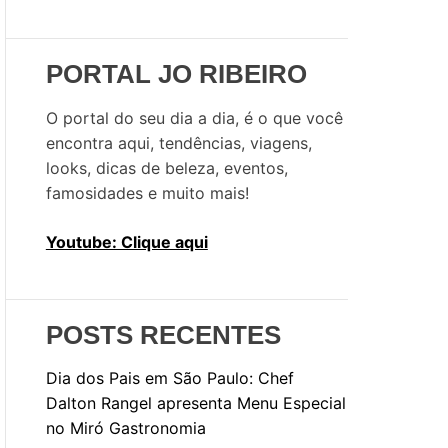
u
i
s
PORTAL JO RIBEIRO
a
r
O portal do seu dia a dia, é o que você
p
encontra aqui, tendências, viagens,
o
looks, dicas de beleza, eventos,
r
famosidades e muito mais!
:
Youtube: Clique aqui
POSTS RECENTES
Dia dos Pais em São Paulo: Chef
Dalton Rangel apresenta Menu Especial
no Miró Gastronomia