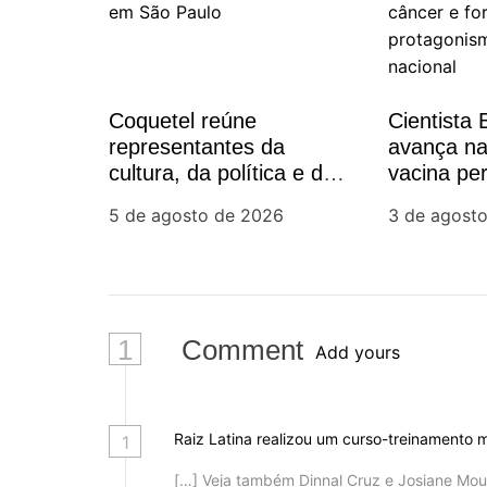
a
ç
Coquetel reúne
Cientista B
ã
representantes da
avança na
cultura, da política e da
vacina pe
o
sociedade civil em São
contra o 
5 de agosto de 2026
3 de agost
Paulo
fortalece
d
da ciência
e
P
1
Comment
Add yours
o
s
Raiz Latina realizou um curso-treinamento m
1
[…] Veja também Dinnal Cruz e Josiane Mou