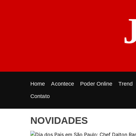
S
k
i
p
t
o
c
o
n
t
e
Home
Acontece
Poder Online
Trend
n
t
Contato
NOVIDADES