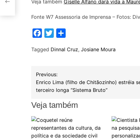
Veja também
Giselle Alfano dará vida a Maur
o”
Fonte W7 Assessoria de Imprensa – Fotos: Di
F
T
S
a
w
h
Tagged
Dinnal Cruz
,
Josiane Moura
c
i
a
e
t
r
b
t
e
N
Previous:
o
e
Enrico Lima (filho de Chitãozinho) estréia s
a
o
r
terceiro longa “Sistema Bruto”
k
v
Veja também
e
g