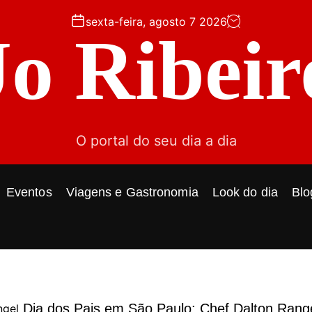
sexta-feira, agosto 7 2026
Jo Ribeir
O portal do seu dia a dia
Eventos
Viagens e Gastronomia
Look do dia
Blo
Dia dos Pais em São Paulo: Chef Dalton Rang