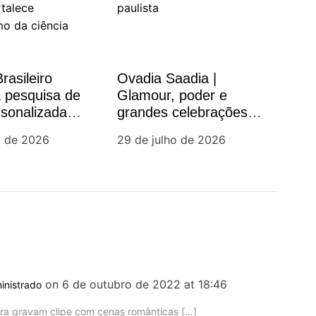
rasileiro
Ovadia Saadia |
 pesquisa de
Glamour, poder e
rsonalizada
grandes celebrações
câncer e
movimentam a cena
o de 2026
29 de julho de 2026
 protagonismo
social paulista
 nacional
on 6 de outubro de 2022 at 18:46
inistrado
ra gravam clipe com cenas românticas […]