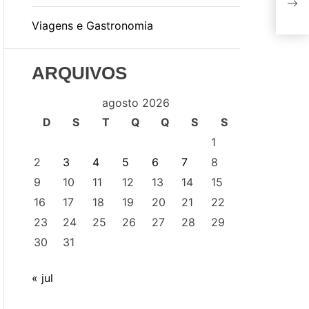
har
Viagens e Gastronomia
pri
ARQUIVOS
agosto 2026
D
S
T
Q
Q
S
S
1
2
3
4
5
6
7
8
9
10
11
12
13
14
15
16
17
18
19
20
21
22
23
24
25
26
27
28
29
30
31
« jul