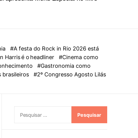
l
o
r
m
o
d
e
mia
#A festa do Rock in Rio 2026 está
 Harris é o headliner
#Cinema como
oconhecimento
#Gastronomia como
 brasileiros
#2º Congresso Agosto Lilás
P
e
s
q