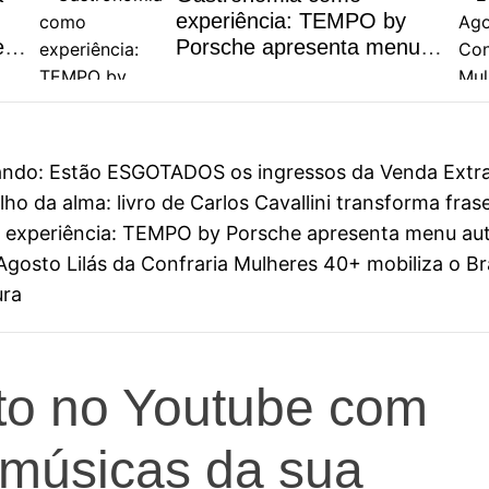
experiência: TEMPO by
es
Porsche apresenta menu
 ao
autoral inspirado na riqueza
dos ingredientes brasileiros
gando: Estão ESGOTADOS os ingressos da Venda Extra
o da alma: livro de Carlos Cavallini transforma fras
experiência: TEMPO by Porsche apresenta menu autor
osto Lilás da Confraria Mulheres 40+ mobiliza o Bras
ura
eto no Youtube com
 músicas da sua