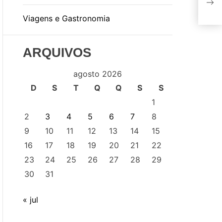
ast
Viagens e Gastronomia
par
ARQUIVOS
agosto 2026
D
S
T
Q
Q
S
S
1
2
3
4
5
6
7
8
9
10
11
12
13
14
15
16
17
18
19
20
21
22
23
24
25
26
27
28
29
30
31
« jul