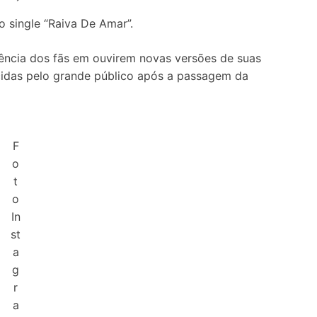
o single “Raiva De Amar”.
istência dos fãs em ouvirem novas versões de suas
idas pelo grande público após a passagem da
F
o
t
o
In
st
a
g
r
a