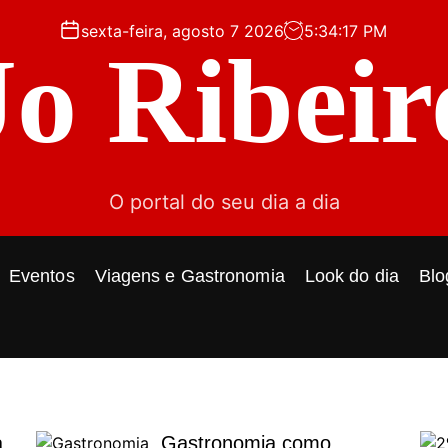
sexta-feira, agosto 7 2026
5
:
34
:
18
PM
Jo Ribeir
O portal do seu dia a dia
Eventos
Viagens e Gastronomia
Look do dia
Blo
a
Gastronomia como