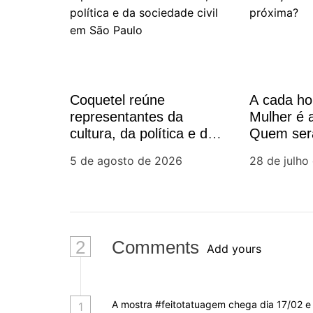
a
ç
ã
Coquetel reúne
A cada h
representantes da
Mulher é
o
cultura, da política e da
Quem ser
sociedade civil em São
d
5 de agosto de 2026
28 de julho
Paulo
e
P
2
Comments
Add yours
o
s
A mostra #feitotatuagem chega dia 17/02 e
1