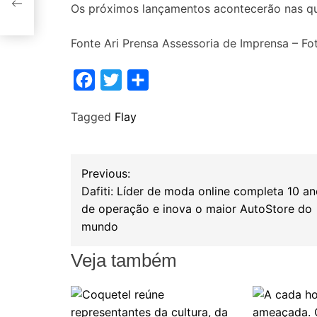
Os próximos lançamentos acontecerão nas quar
o
Fonte Ari Prensa Assessoria de Imprensa – Fo
F
T
S
a
w
h
Tagged
Flay
c
i
a
e
t
r
b
t
e
N
Previous:
o
e
Dafiti: Líder de moda online completa 10 a
a
o
r
de operação e inova o maior AutoStore do
mundo
k
v
Veja também
e
g