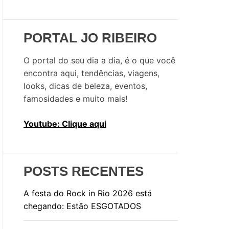
u
i
s
PORTAL JO RIBEIRO
a
r
O portal do seu dia a dia, é o que você
p
encontra aqui, tendências, viagens,
o
looks, dicas de beleza, eventos,
r
famosidades e muito mais!
:
Youtube: Clique aqui
POSTS RECENTES
A festa do Rock in Rio 2026 está
chegando: Estão ESGOTADOS