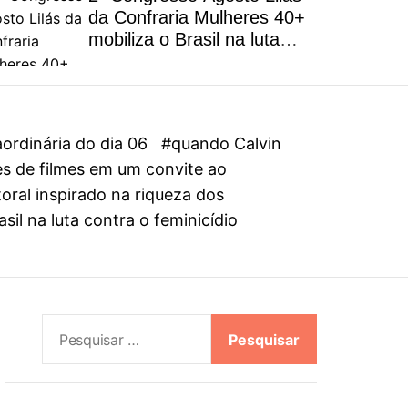
l
da Confraria Mulheres 40+
o
mobiliza o Brasil na luta
r
contra o feminicídio
m
o
d
e
ordinária do dia 06
#quando Calvin
es de filmes em um convite ao
al inspirado na riqueza dos
il na luta contra o feminicídio
P
e
s
q