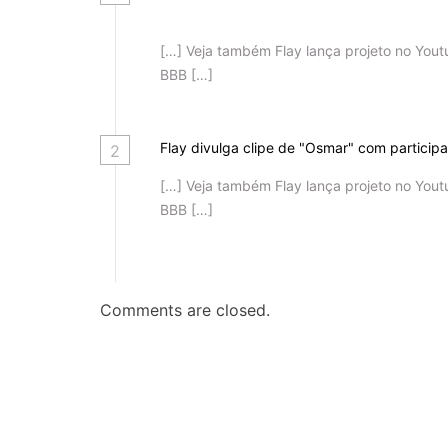
t
[…] Veja também Flay lança projeto no You
BBB […]
Flay divulga clipe de "Osmar" com particip
2
[…] Veja também Flay lança projeto no You
BBB […]
Comments are closed.