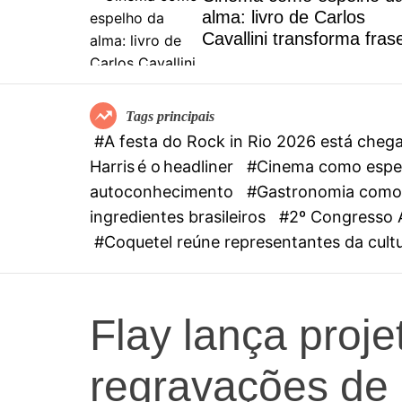
stão
alma: livro de Carlos
Cavallini transforma fras
de filmes em um convite
autoconhecimento
Tags principais
#A festa do Rock in Rio 2026 está che
Harris é o headliner
#Cinema como espelh
autoconhecimento
#Gastronomia como 
ingredientes brasileiros
#2º Congresso Ag
#Coquetel reúne representantes da cult
Flay lança proj
regravações de