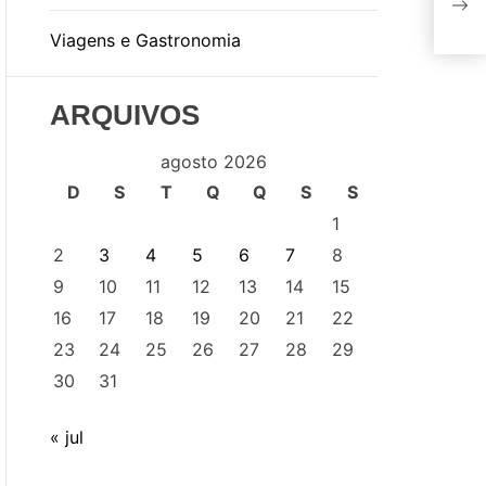
his
Viagens e Gastronomia
cop
ARQUIVOS
agosto 2026
D
S
T
Q
Q
S
S
1
2
3
4
5
6
7
8
9
10
11
12
13
14
15
16
17
18
19
20
21
22
23
24
25
26
27
28
29
30
31
« jul