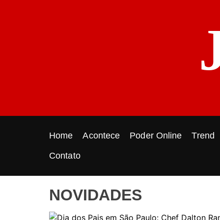
S
k
i
p
t
o
c
o
n
t
e
Home
Acontece
Poder Online
Trend
n
t
Contato
NOVIDADES