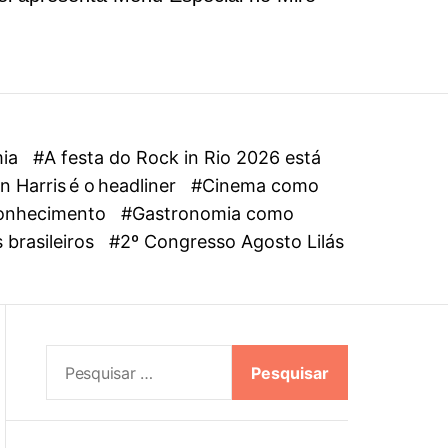
l
o
r
m
o
d
e
mia
#A festa do Rock in Rio 2026 está
 Harris é o headliner
#Cinema como
oconhecimento
#Gastronomia como
 brasileiros
#2º Congresso Agosto Lilás
P
e
s
q