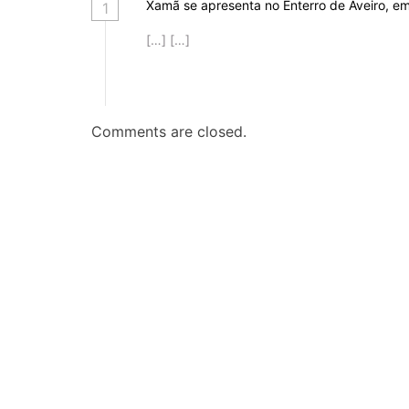
Xamã se apresenta no Enterro de Aveiro, em
1
t
[…] […]
Comments are closed.