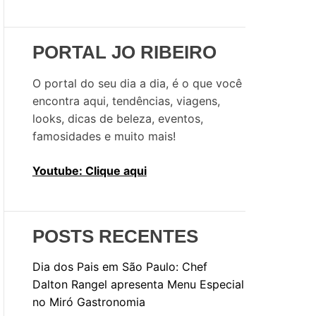
u
i
s
PORTAL JO RIBEIRO
a
r
O portal do seu dia a dia, é o que você
p
encontra aqui, tendências, viagens,
o
looks, dicas de beleza, eventos,
r
famosidades e muito mais!
:
Youtube: Clique aqui
POSTS RECENTES
Dia dos Pais em São Paulo: Chef
Dalton Rangel apresenta Menu Especial
no Miró Gastronomia