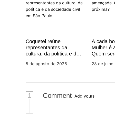
g
a
ç
ã
Coquetel reúne
A cada h
representantes da
Mulher é
o
cultura, da política e da
Quem ser
sociedade civil em São
d
5 de agosto de 2026
28 de julho
Paulo
e
P
1
Comment
Add yours
o
s