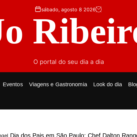
sábado, agosto 8 2026
Jo Ribeir
O portal do seu dia a dia
Eventos
Viagens e Gastronomia
Look do dia
Blo
Dia dos Pais em São Paulo: Chef Dalton Rang