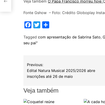
Veja também
O Papa Francisco morreu hoje (
Fonte Gshow – Foto: Crédito Globoplay Inst
F
T
S
a
w
h
Tagged
com apresentação de Sabrina Sato
,
G
c
i
a
seu pai"
e
t
r
b
t
e
N
o
e
Previous:
o
r
a
Edital Natura Musical 2025/2026 abre
k
inscrições até 26 de maio
v
Veja também
e