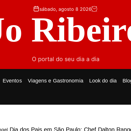
sábado, agosto 8 2026
Jo Ribeir
O portal do seu dia a dia
Eventos
Viagens e Gastronomia
Look do dia
Blo
Dia dos Pais em São Paulo: Chef Dalton Rang