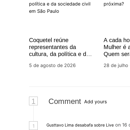
g
a
ç
Coquetel reúne
A cada h
ã
representantes da
Mulher é
cultura, da política e da
Quem ser
o
sociedade civil em São
5 de agosto de 2026
28 de julho
Paulo
d
e
P
1
Comment
Add yours
o
s
on 16 
Gusttavo Lima desabafa sobre Live
1