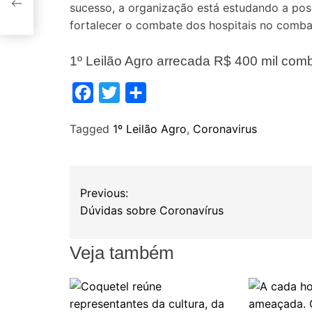
sucesso, a organização está estudando a possi
fortalecer o combate dos hospitais no comba
1º Leilão Agro arrecada R$ 400 mil com
F
T
S
a
w
h
Tagged
1º Leilão Agro
,
Coronavirus
c
i
a
e
t
r
b
t
e
N
Previous:
o
e
a
Dúvidas sobre Coronavírus
o
r
k
v
Veja também
e