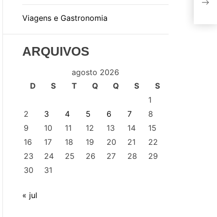
obr
Viagens e Gastronomia
ARQUIVOS
agosto 2026
D
S
T
Q
Q
S
S
1
2
3
4
5
6
7
8
9
10
11
12
13
14
15
16
17
18
19
20
21
22
23
24
25
26
27
28
29
30
31
« jul