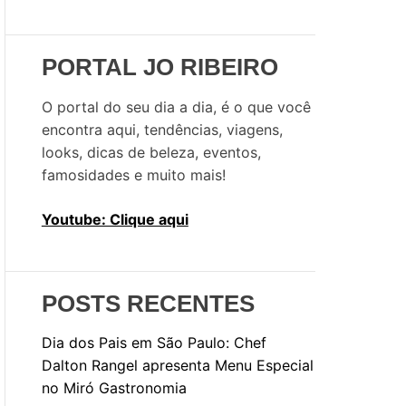
u
i
s
PORTAL JO RIBEIRO
a
r
O portal do seu dia a dia, é o que você
p
encontra aqui, tendências, viagens,
o
looks, dicas de beleza, eventos,
r
famosidades e muito mais!
:
Youtube: Clique aqui
POSTS RECENTES
Dia dos Pais em São Paulo: Chef
Dalton Rangel apresenta Menu Especial
no Miró Gastronomia