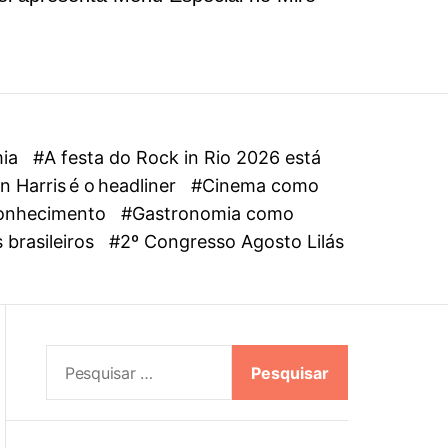
l
o
r
m
o
d
e
mia
#A festa do Rock in Rio 2026 está
 Harris é o headliner
#Cinema como
oconhecimento
#Gastronomia como
 brasileiros
#2º Congresso Agosto Lilás
P
e
s
q