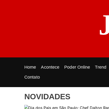
S
k
i
p
t
o
c
o
n
t
e
Home
Acontece
Poder Online
Trend
n
t
Contato
NOVIDADES