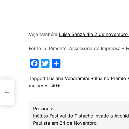
Veja também
Luísa Sonza dia 2 de novembro 
Fonte Lu Pimentel Assessoria de Imprensa – F
F
T
S
a
w
h
Tagged
Luciana Vendramini Brilha no Prêmio
c
i
a
mulheres 40+
e
t
r
em
b
t
e
N
o
e
Previous:
o
r
Inédito Festival do Pistache invade a Aveni
a
Paulista em 24 de Novembro
k