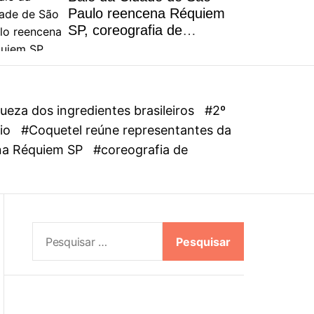
l
Paulo reencena Réquiem
o
SP, coreografia de
r
Alejandro Ahmed, sucesso
m
em 2025
o
d
e
eza dos ingredientes brasileiros
#2º
dio
#Coquetel reúne representantes da
ena Réquiem SP
#coreografia de
P
e
s
q
u