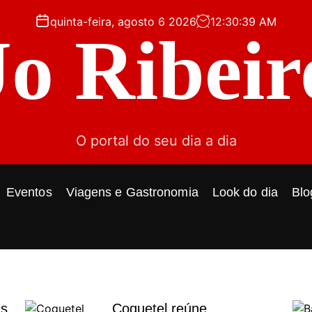
quinta-feira, agosto 6 2026
12
:
30
:
40
AM
Jo Ribeir
O portal do seu dia a dia
Eventos
Viagens e Gastronomia
Look do dia
Blo
ás
Coquetel reúne