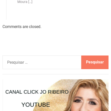
Moura […]
Comments are closed.
P
e
s
q
u
i
s
a
r