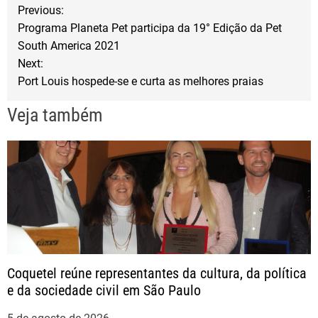
N
o
e
Previous:
o
r
Programa Planeta Pet participa da 19° Edição da Pet
a
South America 2021
k
Next:
v
Port Louis hospede-se e curta as melhores praias
e
Veja também
g
a
ç
ã
Coquetel reúne representantes da cultura, da política
o
e da sociedade civil em São Paulo
d