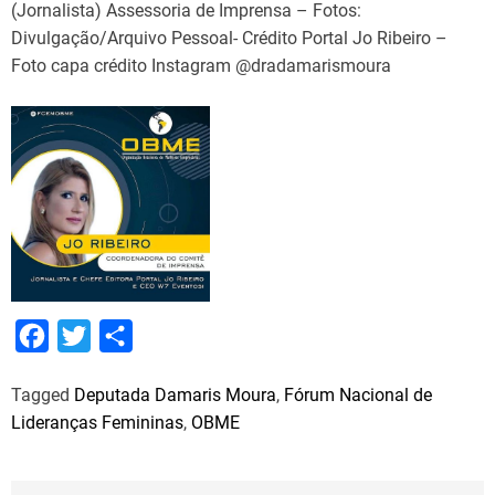
(Jornalista) Assessoria de Imprensa – Fotos:
Divulgação/Arquivo Pessoal- Crédito Portal Jo Ribeiro –
Foto capa crédito Instagram @dradamarismoura
F
T
S
a
w
h
Tagged
Deputada Damaris Moura
,
Fórum Nacional de
c
i
a
Lideranças Femininas
,
OBME
e
t
r
b
t
e