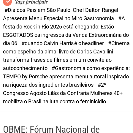
Tags principais
d
#Dia dos Pais em São Paulo: Chef Dalton Rangel
e
Apresenta Menu Especial no Miró Gastronomia
#A
festa do Rock in Rio 2026 está chegando: Estão
ESGOTADOS os ingressos da Venda Extraordinária do
dia 06
#quando Calvin Harris é o headliner
#Cinema
como espelho da alma: livro de Carlos Cavallini
transforma frases de filmes em um convite ao
autoconhecimento
#Gastronomia como experiência:
TEMPO by Porsche apresenta menu autoral inspirado
na riqueza dos ingredientes brasileiros
#2º
Congresso Agosto Lilás da Confraria Mulheres 40+
mobiliza o Brasil na luta contra o feminicídio
OBME: Fórum Nacional de