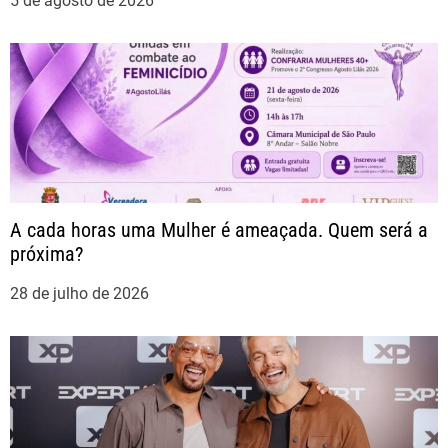
5 de agosto de 2026
e
P
o
s
t
A cada horas uma Mulher é ameaçada. Quem será a
próxima?
28 de julho de 2026