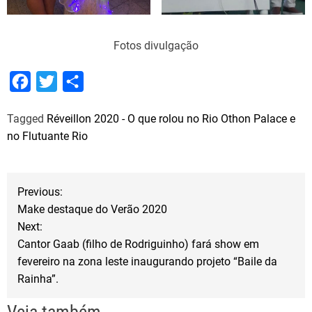
Fotos divulgação
F
T
S
a
w
h
Tagged
Réveillon 2020 - O que rolou no Rio Othon Palace e
c
i
a
no Flutuante Rio
e
t
r
b
t
e
N
o
e
Previous:
o
r
Make destaque do Verão 2020
a
Next:
k
Cantor Gaab (filho de Rodriguinho) fará show em
v
fevereiro na zona leste inaugurando projeto “Baile da
Rainha”.
e
Veja também