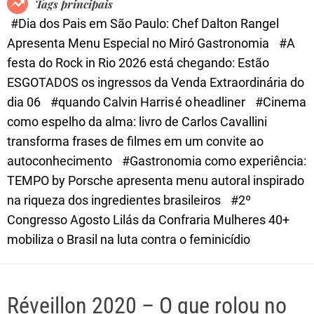
Tags principais
d
#Dia dos Pais em São Paulo: Chef Dalton Rangel
e
Apresenta Menu Especial no Miró Gastronomia
#A
festa do Rock in Rio 2026 está chegando: Estão
ESGOTADOS os ingressos da Venda Extraordinária do
dia 06
#quando Calvin Harris é o headliner
#Cinema
como espelho da alma: livro de Carlos Cavallini
transforma frases de filmes em um convite ao
autoconhecimento
#Gastronomia como experiência:
TEMPO by Porsche apresenta menu autoral inspirado
na riqueza dos ingredientes brasileiros
#2º
Congresso Agosto Lilás da Confraria Mulheres 40+
mobiliza o Brasil na luta contra o feminicídio
Réveillon 2020 – O que rolou no