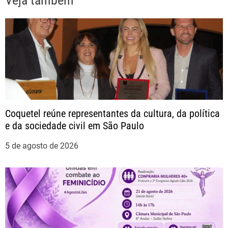
g
a
ç
ã
o
Coquetel reúne representantes da cultura, da política
e da sociedade civil em São Paulo
d
5 de agosto de 2026
e
P
o
s