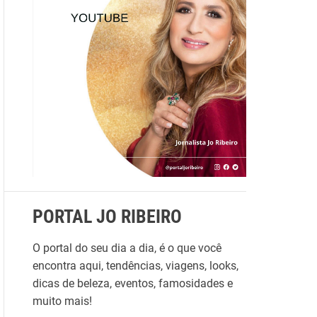
s
a
r
p
o
r
:
PORTAL JO RIBEIRO
O portal do seu dia a dia, é o que você
encontra aqui, tendências, viagens, looks,
dicas de beleza, eventos, famosidades e
muito mais!