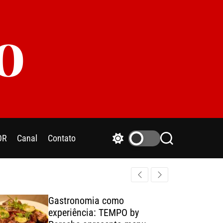
o
OR
Canal
Contato
S
S
w
e
i
a
t
r
c
c
h
h
Gastronomia como
c
experiência: TEMPO by
o
l