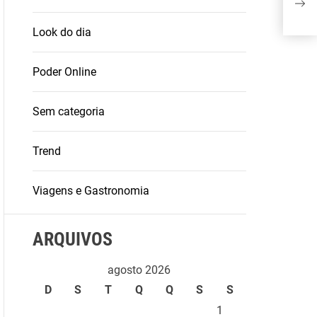
prof
mer
Look do dia
Poder Online
Sem categoria
Trend
Viagens e Gastronomia
ARQUIVOS
agosto 2026
D
S
T
Q
Q
S
S
1