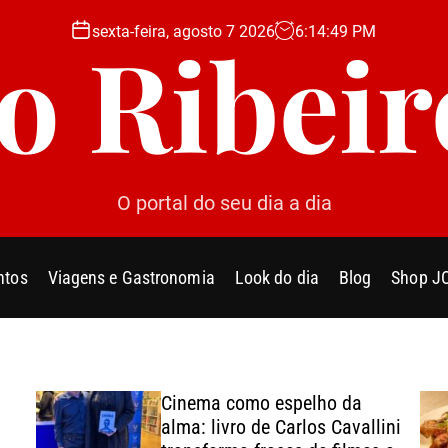
sexta-feira, agosto 7 2026
6
:
14
:
52
PM
Jo Ribeir
O portal do seu dia a dia
ntos
Viagens e Gastronomia
Look do dia
Blog
Shop J
Cinema como espelho da
alma: livro de Carlos Cavallini