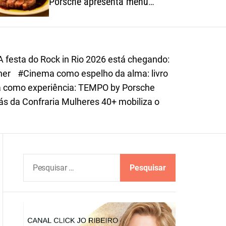
Porsche apresenta menu
o
autoral inspirado na riqueza
r
dos ingredientes brasileiros
m
o
d
A festa do Rock in Rio 2026 está chegando:
e
iner
#Cinema como espelho da alma: livro
 como experiência: TEMPO by Porsche
ás da Confraria Mulheres 40+ mobiliza o
P
e
s
q
u
i