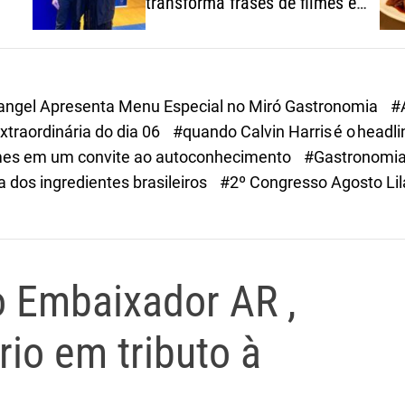
transforma frases de filmes em
um convite ao
autoconhecimento
Rangel Apresenta Menu Especial no Miró Gastronomia
#
traordinária do dia 06
#quando Calvin Harris é o headl
filmes em um convite ao autoconhecimento
#Gastronomia
 dos ingredientes brasileiros
#2º Congresso Agosto Lil
 Embaixador AR ,
rio em tributo à