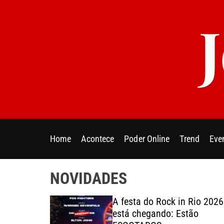
S
k
i
p
t
o
c
o
n
t
e
Home
Acontece
Poder Online
Trend
Eve
n
t
NOVIDADES
o Paulo:
A festa do Rock in Rio 2026
 apresenta
está chegando: Estão