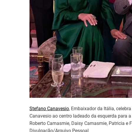
Stefano Canavesio
,
Embaixador
da
Itália
,
celebra
Canavesio ao centro ladeado da esquerda para a 
Roberto Camasmie, Daisy Camasmie, Patricia e F
Divulgação/Arquivo Pessoal