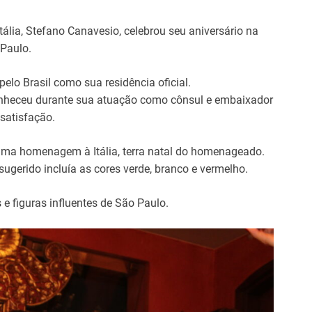
Itália
,
Stefano
Canavesio,
celebrou
seu aniversário
na
Paulo.
pelo
Brasil
como
sua
residência oficial.
nheceu
durante
sua
atuação
como
cônsul
e
embaixador
satisfação
.
uma
homenagem
à
Itália,
terra
natal
do
homenageado.
sugerido
incluía
as cores
verde
,
branco
e vermelho.
 e
figuras
influentes de São Paulo
.