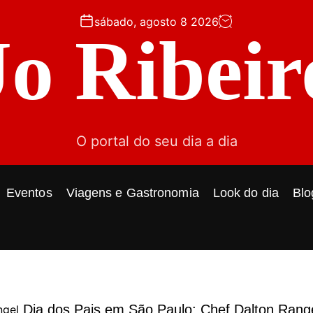
sábado, agosto 8 2026
Jo Ribeir
O portal do seu dia a dia
Eventos
Viagens e Gastronomia
Look do dia
Blo
Dia dos Pais em São Paulo: Chef Dalton Rang