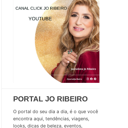
u
i
s
a
r
p
o
r
:
PORTAL JO RIBEIRO
O portal do seu dia a dia, é o que você
encontra aqui, tendências, viagens,
looks, dicas de beleza, eventos,