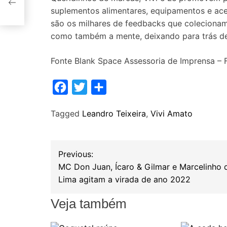
suplementos alimentares, equipamentos e aces
são os milhares de feedbacks que coleciona
como também a mente, deixando para trás dep
Fonte Blank Space Assessoria de Imprensa – 
F
T
S
a
w
h
Tagged
Leandro Teixeira
,
Vivi Amato
c
i
a
e
t
r
b
t
e
N
Previous:
o
e
MC Don Juan, Ícaro & Gilmar e Marcelinho 
a
o
r
Lima agitam a virada de ano 2022
k
v
Veja também
e