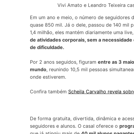
Vivi Amato e Leandro Teixeira ca
Em um ano e meio, o número de seguidores de
quase 850 mil. Já o dele, passou de 140 mil
1,4 milhão, eles mantém diariamente uma liv
de atividades corporais, sem a necessidade
de dificuldade.
Por 2 anos seguidos, figuram
entre as 3 maio
mundo
, reunindo 10,5 mil pessoas simultane
onde estiverem.
Confira também
Scheila Carvalho revela sobr
De forma gratuita, divertida, dinâmica e ace
seguidores e alunos. O casal oferece o
progr
que já atingiu mais de
40 mil alunos pagante