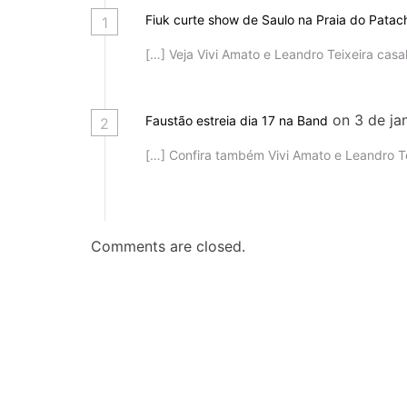
s
Fiuk curte show de Saulo na Praia do Patac
1
[…] Veja Vivi Amato e Leandro Teixeira casa
t
on 3 de ja
Faustão estreia dia 17 na Band
2
[…] Confira também Vivi Amato e Leandro Te
Comments are closed.