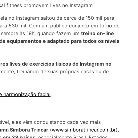
sal fitness promovem lives no Instagram
la no Instagram saltou de cerca de 150 mil para
 para 530 mil. Com um público conjunto em torno de
e, sempre às 19h, quando fazem um
treino on-line
 de equipamentos e adaptado para todos os níveis
res lives de exercícios físicos do Instagram no
amente, treinando de suas próprias casas ou de
e harmonização facial
ssível, eles vêm conquistando cada vez mais
ama Simbora Trincar
(
www.simboratrincar.com.br
),
s em 33 países
, especialmente Brasil, Estados