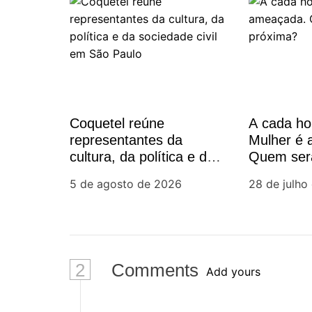
g
a
ç
Coquetel reúne
A cada h
ã
representantes da
Mulher é
cultura, da política e da
Quem ser
o
sociedade civil em São
5 de agosto de 2026
28 de julho
Paulo
d
e
P
2
Comments
Add yours
o