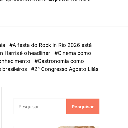
l
o
r
m
o
d
e
mia
#A festa do Rock in Rio 2026 está
 Harris é o headliner
#Cinema como
oconhecimento
#Gastronomia como
 brasileiros
#2º Congresso Agosto Lilás
P
e
s
q