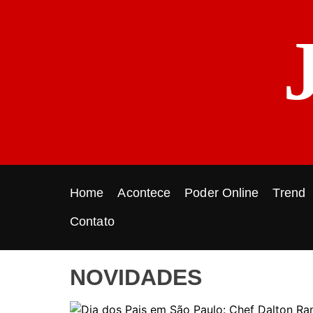
S
k
i
p
t
o
c
o
n
t
e
Home
Acontece
Poder Online
Trend
n
t
Contato
NOVIDADES