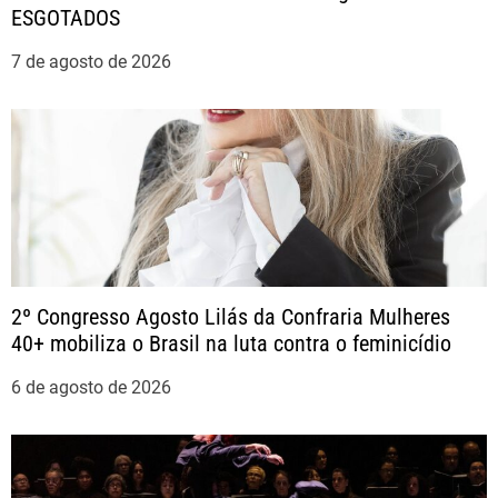
o
ESGOTADOS
d
7 de agosto de 2026
e
P
o
s
t
2º Congresso Agosto Lilás da Confraria Mulheres
40+ mobiliza o Brasil na luta contra o feminicídio
6 de agosto de 2026