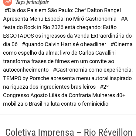
Tags principais
d
#Dia dos Pais em São Paulo: Chef Dalton Rangel
e
Apresenta Menu Especial no Miró Gastronomia
#A
festa do Rock in Rio 2026 está chegando: Estão
ESGOTADOS os ingressos da Venda Extraordinária do
dia 06
#quando Calvin Harris é o headliner
#Cinema
como espelho da alma: livro de Carlos Cavallini
transforma frases de filmes em um convite ao
autoconhecimento
#Gastronomia como experiência:
TEMPO by Porsche apresenta menu autoral inspirado
na riqueza dos ingredientes brasileiros
#2º
Congresso Agosto Lilás da Confraria Mulheres 40+
mobiliza o Brasil na luta contra o feminicídio
Coletiva Imprensa – Rio Réveillon