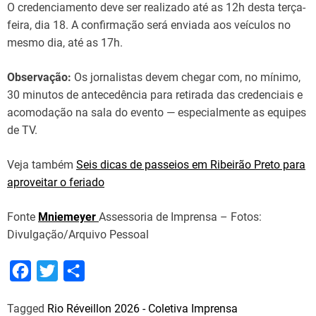
O credenciamento deve ser realizado até as 12h desta terça-
feira, dia 18. A confirmação será enviada aos veículos no
mesmo dia, até as 17h.
Observação:
Os jornalistas devem chegar com, no mínimo,
30 minutos de antecedência para retirada das credenciais e
acomodação na sala do evento — especialmente as equipes
de TV.
Veja também
Seis dicas de passeios em Ribeirão Preto para
aproveitar o feriado
Fonte
Mniemeyer
Assessoria de Imprensa – Fotos:
Divulgação/Arquivo Pessoal
F
T
S
a
w
h
Tagged
Rio Réveillon 2026 - Coletiva Imprensa
c
i
a