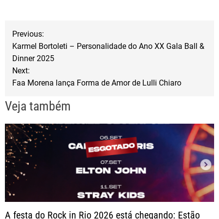
e
t
r
b
t
e
N
Previous:
o
e
Karmel Bortoleti – Personalidade do Ano XX Gala Ball &
a
o
r
Dinner 2025
Next:
k
v
Faa Morena lança Forma de Amor de Lulli Chiaro
e
Veja também
g
a
ç
ã
A festa do Rock in Rio 2026 está chegando: Estão