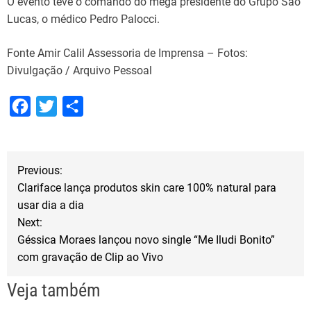
O evento teve o comando do mega presidente do Grupo São
Lucas, o médico Pedro Palocci.
Fonte Amir Calil Assessoria de Imprensa – Fotos:
Divulgação / Arquivo Pessoal
F
T
S
a
w
h
c
i
a
N
e
t
r
Previous:
Clariface lança produtos skin care 100% natural para
b
t
e
a
usar dia a dia
o
e
Next:
v
o
r
Géssica Moraes lançou novo single “Me Iludi Bonito”
k
com gravação de Clip ao Vivo
e
Veja também
g