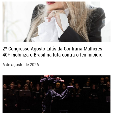
a
ç
ã
o
2º Congresso Agosto Lilás da Confraria Mulheres
40+ mobiliza o Brasil na luta contra o feminicídio
d
6 de agosto de 2026
e
P
o
s