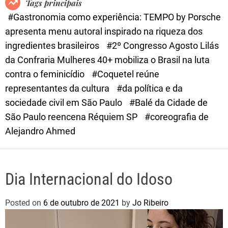
Tags principais
d
#Gastronomia como experiência: TEMPO by Porsche
e
apresenta menu autoral inspirado na riqueza dos
ingredientes brasileiros
#2º Congresso Agosto Lilás
da Confraria Mulheres 40+ mobiliza o Brasil na luta
contra o feminicídio
#Coquetel reúne
representantes da cultura
#da política e da
sociedade civil em São Paulo
#Balé da Cidade de
São Paulo reencena Réquiem SP
#coreografia de
Alejandro Ahmed
Dia Internacional do Idoso
Posted on
6 de outubro de 2021
by
Jo Ribeiro