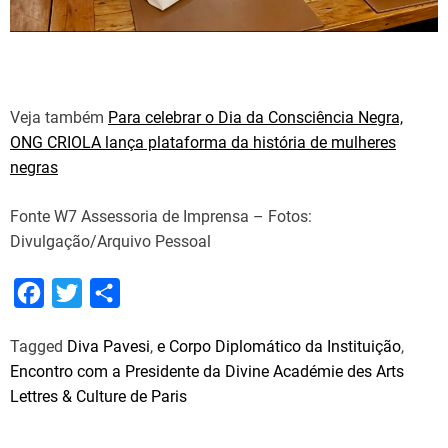
Veja também
Para celebrar o Dia da Consciência Negra,
ONG CRIOLA lança plataforma da história de mulheres
negras
Fonte W7 Assessoria de Imprensa – Fotos:
Divulgação/Arquivo Pessoal
F
T
S
a
w
h
Tagged
Diva Pavesi
,
e Corpo Diplomático da Instituição
,
c
i
a
Encontro com a Presidente da Divine Académie des Arts
e
t
r
Lettres & Culture de Paris
b
t
e
o
e