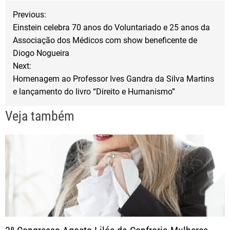
N
o
r
Previous:
Einstein celebra 70 anos do Voluntariado e 25 anos da
k
a
Associação dos Médicos com show beneficente de
Diogo Nogueira
v
Next:
Homenagem ao Professor Ives Gandra da Silva Martins
e
e lançamento do livro “Direito e Humanismo”
g
Veja também
a
ç
ã
o