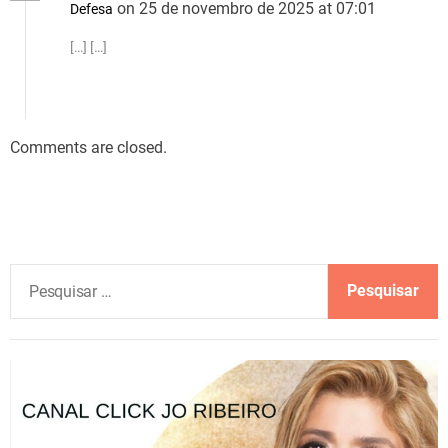
on 25 de novembro de 2025 at 07:01
Defesa
[…] […]
Comments are closed.
P
e
s
q
u
i
s