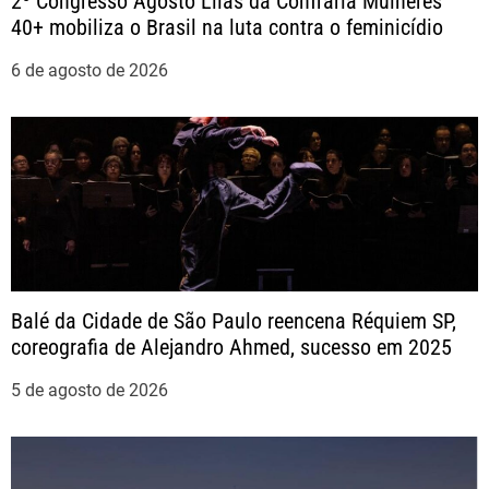
2º Congresso Agosto Lilás da Confraria Mulheres
d
40+ mobiliza o Brasil na luta contra o feminicídio
e
6 de agosto de 2026
P
o
s
t
Balé da Cidade de São Paulo reencena Réquiem SP,
coreografia de Alejandro Ahmed, sucesso em 2025
5 de agosto de 2026