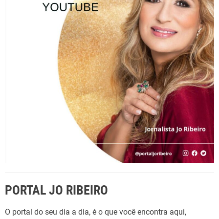
a
r
p
o
r
:
PORTAL JO RIBEIRO
O portal do seu dia a dia, é o que você encontra aqui,