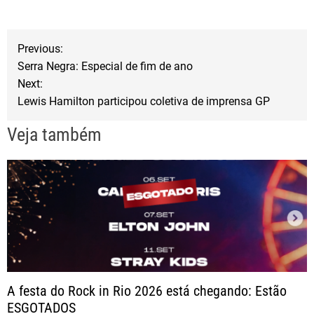
e
t
r
b
t
e
N
Previous:
o
e
Serra Negra: Especial de fim de ano
a
o
r
Next:
Lewis Hamilton participou coletiva de imprensa GP
k
v
Veja também
e
g
a
ç
ã
A festa do Rock in Rio 2026 está chegando: Estão
ESGOTADOS