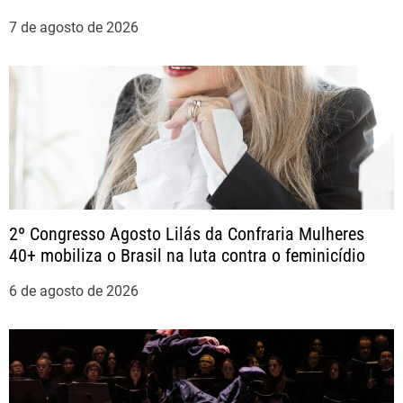
o
7 de agosto de 2026
d
e
P
o
s
2º Congresso Agosto Lilás da Confraria Mulheres
t
40+ mobiliza o Brasil na luta contra o feminicídio
6 de agosto de 2026