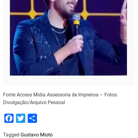
Fonte Access Midia Assessoria de Imprensa – Fotos:
Divulgação/Arquivo Pessoal
F
T
S
a
w
h
Tagged
Gustavo Mioto
c
i
a