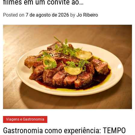
filmes em um convite ao
autoconhecimento
Posted on
7 de agosto de 2026
by
Jo Ribeiro
Viagens e Gastronomia
Gastronomia como experiência: TEMPO