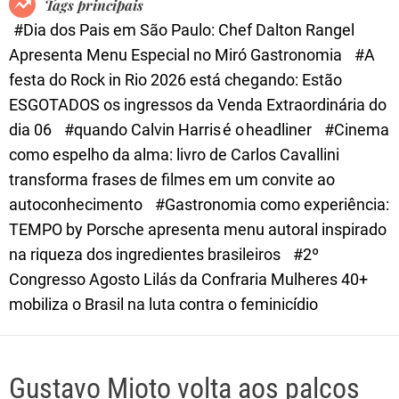
Tags principais
d
#Dia dos Pais em São Paulo: Chef Dalton Rangel
e
Apresenta Menu Especial no Miró Gastronomia
#A
festa do Rock in Rio 2026 está chegando: Estão
ESGOTADOS os ingressos da Venda Extraordinária do
dia 06
#quando Calvin Harris é o headliner
#Cinema
como espelho da alma: livro de Carlos Cavallini
transforma frases de filmes em um convite ao
autoconhecimento
#Gastronomia como experiência:
TEMPO by Porsche apresenta menu autoral inspirado
na riqueza dos ingredientes brasileiros
#2º
Congresso Agosto Lilás da Confraria Mulheres 40+
mobiliza o Brasil na luta contra o feminicídio
Gustavo Mioto volta aos palcos