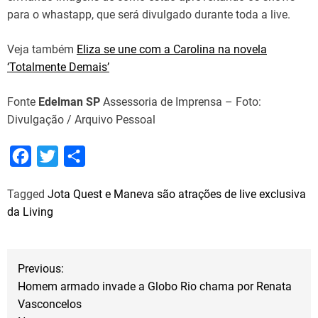
para o whastapp, que será divulgado durante toda a live.
Veja também
Eliza se une com a Carolina na novela
‘Totalmente Demais’
Fonte
Edelman SP
Assessoria de Imprensa – Foto:
Divulgação / Arquivo Pessoal
F
T
S
a
w
h
Tagged
Jota Quest e Maneva são atrações de live exclusiva
c
i
a
da Living
e
t
r
b
t
e
N
o
e
Previous:
o
r
Homem armado invade a Globo Rio chama por Renata
a
Vasconcelos
k