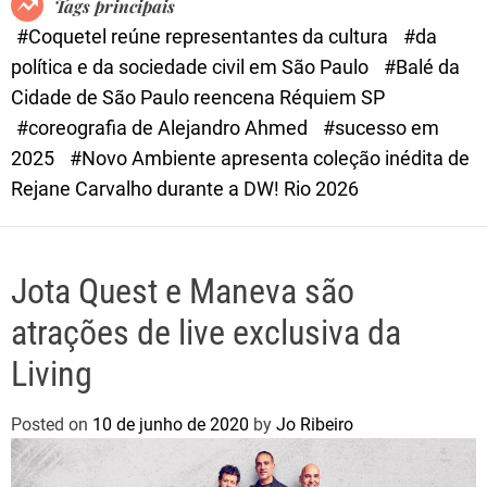
Tags principais
d
#Coquetel reúne representantes da cultura
#da
e
política e da sociedade civil em São Paulo
#Balé da
Cidade de São Paulo reencena Réquiem SP
#coreografia de Alejandro Ahmed
#sucesso em
2025
#Novo Ambiente apresenta coleção inédita de
Rejane Carvalho durante a DW! Rio 2026
Jota Quest e Maneva são
atrações de live exclusiva da
Living
Posted on
10 de junho de 2020
by
Jo Ribeiro