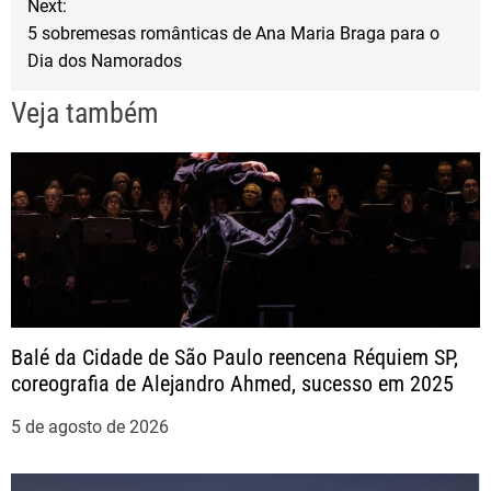
Next:
v
5 sobremesas românticas de Ana Maria Braga para o
Dia dos Namorados
e
Veja também
g
a
ç
ã
o
Balé da Cidade de São Paulo reencena Réquiem SP,
coreografia de Alejandro Ahmed, sucesso em 2025
d
5 de agosto de 2026
e