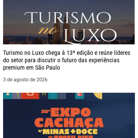
P
o
s
t
Turismo no Luxo chega à 13ª edição e reúne líderes
do setor para discutir o futuro das experiências
premium em São Paulo
3 de agosto de 2026