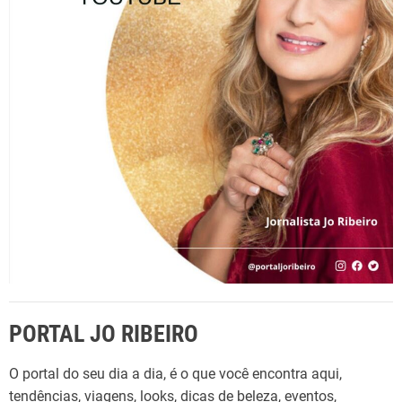
r
p
o
r
:
PORTAL JO RIBEIRO
O portal do seu dia a dia, é o que você encontra aqui,
tendências, viagens, looks, dicas de beleza, eventos,