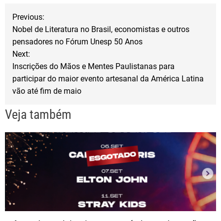
o
e
N
o
r
Previous:
Nobel de Literatura no Brasil, economistas e outros
k
a
pensadores no Fórum Unesp 50 Anos
Next:
v
Inscrições do Mãos e Mentes Paulistanas para
participar do maior evento artesanal da América Latina
e
vão até fim de maio
g
Veja também
a
ç
ã
o