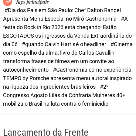
Tags principais
d
#Dia dos Pais em São Paulo: Chef Dalton Rangel
e
Apresenta Menu Especial no Miró Gastronomia
#A
festa do Rock in Rio 2026 está chegando: Estão
ESGOTADOS os ingressos da Venda Extraordinária do
dia 06
#quando Calvin Harris é o headliner
#Cinema
como espelho da alma: livro de Carlos Cavallini
transforma frases de filmes em um convite ao
autoconhecimento
#Gastronomia como experiência:
TEMPO by Porsche apresenta menu autoral inspirado
na riqueza dos ingredientes brasileiros
#2º
Congresso Agosto Lilás da Confraria Mulheres 40+
mobiliza o Brasil na luta contra o feminicídio
Lançamento da Frente