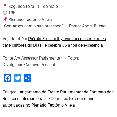
Segunda-feira | 11 de maio
18h
Plenário Teotônio Vilela
“Contamos com a sua presença.” — Pastor André Bueno
Veja também
Prêmio Ernesto Illy reconhece os melhores
cafeicultores do Brasil e celebra 35 anos de excelência
Fonte Ary Assessor Parlamentar – Fotos:
Divulgação/Arquivo Pessoal
F
T
S
a
w
h
Tagged
Lançamento da Frente Parlamentar de Fomento das
c
i
a
Relações Internacionais e Comércio Exterior reúne
e
t
r
autoridades no Plenário Teotônio Vilela
b
t
e