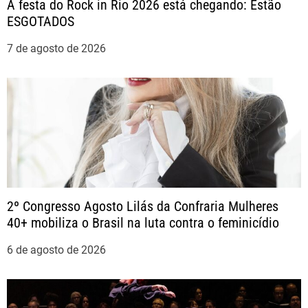
A festa do Rock in Rio 2026 está chegando: Estão
d
ESGOTADOS
e
7 de agosto de 2026
P
o
s
t
2º Congresso Agosto Lilás da Confraria Mulheres
40+ mobiliza o Brasil na luta contra o feminicídio
6 de agosto de 2026