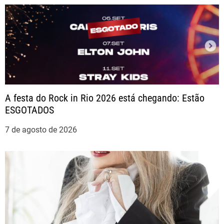
a
ç
ã
o
A festa do Rock in Rio 2026 está chegando: Estão
ESGOTADOS
d
7 de agosto de 2026
e
P
o
s