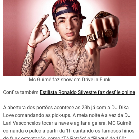
Mc Guimê faz show em Drive-in Funk
Confira também
Estilista Ronaldo Silvestre faz desfile online
A abertura dos portões acontece as 23h já com a DJ Dika
Love comandando as pick-ups. A meia noite é a vez da DJ
Lari Vasconcelos tocar a nave e agitar a galera. MC Guimê
comanda o palco a partir da 1h cantando os famosos hinos
do funk ostentação, como “Tá Patrão” e “Plaquê de 100“.