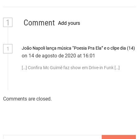
1
Comment
Add yours
João Napoli lança música “Poesia Pra Ela” e o clipe dia (14)
1
on 14 de agosto de 2020 at 16:01
[…] Confira Mc Guimê faz show em Drive-in Funk […]
Comments are closed.
P