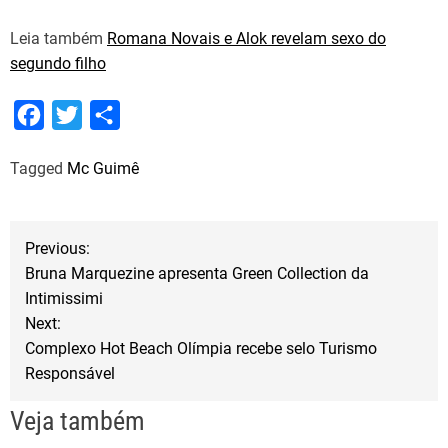
Leia também
Romana Novais e Alok revelam sexo do
segundo filho
F
T
S
a
w
h
Tagged
Mc Guimê
c
i
a
e
t
r
b
t
e
N
Previous:
o
e
Bruna Marquezine apresenta Green Collection da
a
o
r
Intimissimi
Next:
k
v
Complexo Hot Beach Olímpia recebe selo Turismo
Responsável
e
Veja também
g