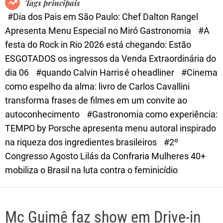
Tags principais
d
#Dia dos Pais em São Paulo: Chef Dalton Rangel
e
Apresenta Menu Especial no Miró Gastronomia
#A
festa do Rock in Rio 2026 está chegando: Estão
ESGOTADOS os ingressos da Venda Extraordinária do
dia 06
#quando Calvin Harris é o headliner
#Cinema
como espelho da alma: livro de Carlos Cavallini
transforma frases de filmes em um convite ao
autoconhecimento
#Gastronomia como experiência:
TEMPO by Porsche apresenta menu autoral inspirado
na riqueza dos ingredientes brasileiros
#2º
Congresso Agosto Lilás da Confraria Mulheres 40+
mobiliza o Brasil na luta contra o feminicídio
Mc Guimê faz show em Drive-in