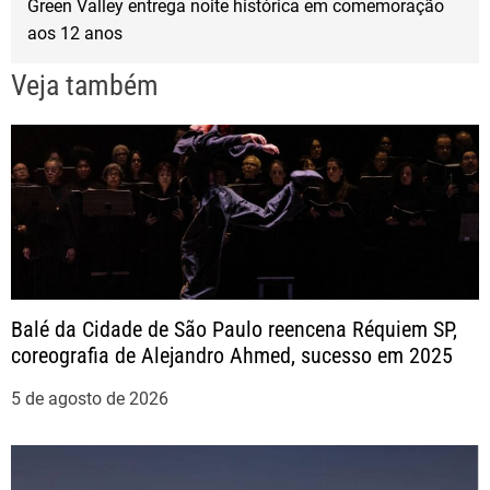
Green Valley entrega noite histórica em comemoração
aos 12 anos
e
Veja também
g
a
ç
ã
o
Balé da Cidade de São Paulo reencena Réquiem SP,
coreografia de Alejandro Ahmed, sucesso em 2025
d
5 de agosto de 2026
e
P