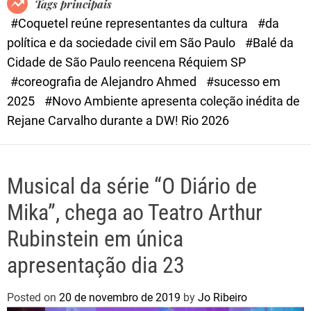
Tags principais
d
#Coquetel reúne representantes da cultura
#da
e
política e da sociedade civil em São Paulo
#Balé da
Cidade de São Paulo reencena Réquiem SP
#coreografia de Alejandro Ahmed
#sucesso em
2025
#Novo Ambiente apresenta coleção inédita de
Rejane Carvalho durante a DW! Rio 2026
Musical da série “O Diário de
Mika”, chega ao Teatro Arthur
Rubinstein em única
apresentação dia 23
Posted on
20 de novembro de 2019
by
Jo Ribeiro