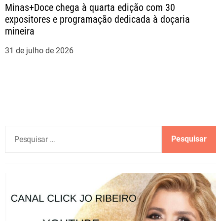
Minas+Doce chega à quarta edição com 30
expositores e programação dedicada à doçaria
mineira
31 de julho de 2026
P
e
s
q
u
i
s
a