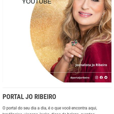
r
p
o
r
:
PORTAL JO RIBEIRO
O portal do seu dia a dia, é o que você encontra aqui,