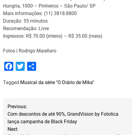
Hungria, 1000 – Pinheiros – São Paulo/ SP
Mais informações: (11) 3818.8800
Duração: 55 minutos
Recomendação: Livre
Ingressos: R$ 70.00 (inteira) – R$ 35.00 (meia)
Fotos | Rodrigo Maiellaro
F
T
S
a
w
h
Tagged
Musical da série "O Diário de Mika"
c
i
a
e
t
r
b
t
e
N
Previous:
o
e
Com descontos de até 90%, GrandVision by Fototica
a
o
r
lança campanha de Black Friday
Next:
k
v