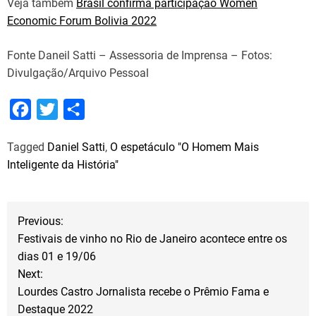
Veja também
Brasil confirma participação Women
Economic Forum Bolivia 2022
Fonte Daneil Satti – Assessoria de Imprensa – Fotos:
Divulgação/Arquivo Pessoal
F
T
S
a
w
h
Tagged
Daniel Satti
,
O espetáculo "O Homem Mais
c
i
a
Inteligente da História"
e
t
r
b
t
e
N
o
e
Previous:
o
r
Festivais de vinho no Rio de Janeiro acontece entre os
a
dias 01 e 19/06
k
Next:
v
Lourdes Castro Jornalista recebe o Prêmio Fama e
Destaque 2022