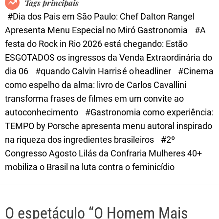
Tags principais
d
#Dia dos Pais em São Paulo: Chef Dalton Rangel
e
Apresenta Menu Especial no Miró Gastronomia
#A
festa do Rock in Rio 2026 está chegando: Estão
ESGOTADOS os ingressos da Venda Extraordinária do
dia 06
#quando Calvin Harris é o headliner
#Cinema
como espelho da alma: livro de Carlos Cavallini
transforma frases de filmes em um convite ao
autoconhecimento
#Gastronomia como experiência:
TEMPO by Porsche apresenta menu autoral inspirado
na riqueza dos ingredientes brasileiros
#2º
Congresso Agosto Lilás da Confraria Mulheres 40+
mobiliza o Brasil na luta contra o feminicídio
O espetáculo “O Homem Mais