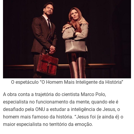
O espetáculo “O Homem Mais Inteligente da História”
A obra conta a trajetória do cientista Marco Polo,
especialista no funcionamento da mente, quando ele é
desafiado pela ONU a estudar a inteligência de Jesus, o
homem mais famoso da história. “Jesus foi (e ainda é) o
maior especialista no território da emoção.