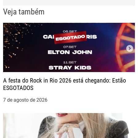
e
Veja também
g
a
ç
ã
o
A festa do Rock in Rio 2026 está chegando: Estão
ESGOTADOS
d
7 de agosto de 2026
e
P
o