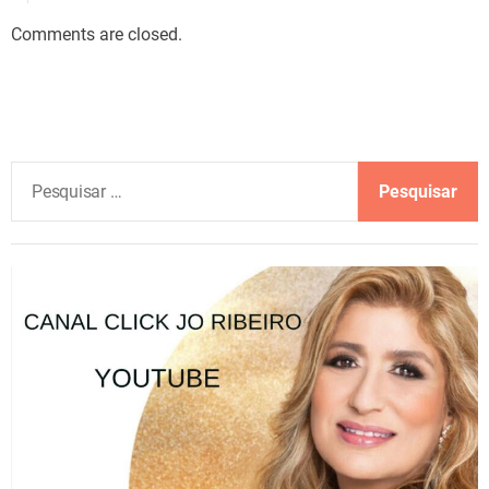
Comments are closed.
P
e
s
q
u
i
s
a
r
p
o
r