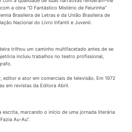
o com a qualidade de suas narrativas renderam-lhe
com a obra “O Fantástico Mistério de Feiurinha”
mia Brasileira de Letras e da União Brasileira de
ção Nacional do Livro Infantil e Juvenil.
eira trilhou um caminho multifacetado antes de se
etória incluiu trabalhos no teatro profissional,
rafo.
editor e ator em comerciais de televisão. Em 1972
as em revistas da Editora Abril.
 escrita, marcando o início de uma jornada literária
Fazia Au-Au”.