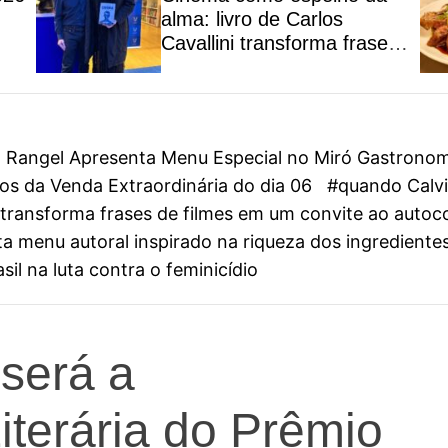
alma: livro de Carlos
Cavallini transforma frases
de filmes em um convite ao
autoconhecimento
on Rangel Apresenta Menu Especial no Miró Gastrono
s da Venda Extraordinária do dia 06
#quando Calvin
ini transforma frases de filmes em um convite ao aut
 menu autoral inspirado na riqueza dos ingredientes
il na luta contra o feminicídio
será a
iterária do Prêmio