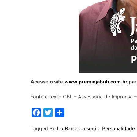
Acesse o site
www.premiojabuti.com.br
par
Fonte e texto CBL – Assessoria de Imprensa –
F
T
S
a
w
h
Tagged
Pedro Bandeira será a Personalidade 
c
i
a