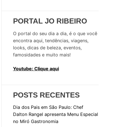
u
i
s
PORTAL JO RIBEIRO
a
r
O portal do seu dia a dia, é o que você
p
encontra aqui, tendências, viagens,
o
looks, dicas de beleza, eventos,
r
famosidades e muito mais!
:
Youtube: Clique aqui
POSTS RECENTES
Dia dos Pais em São Paulo: Chef
Dalton Rangel apresenta Menu Especial
no Miró Gastronomia