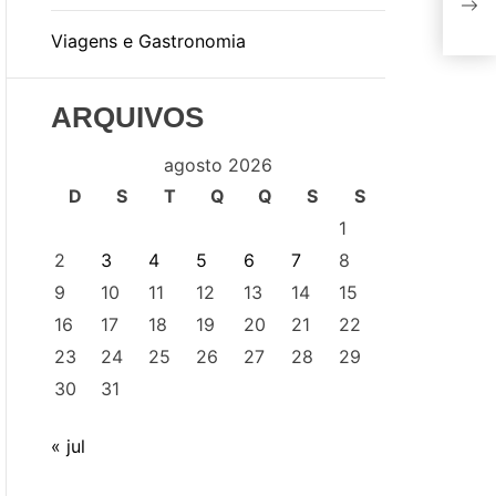
de 
Viagens e Gastronomia
ARQUIVOS
agosto 2026
D
S
T
Q
Q
S
S
1
2
3
4
5
6
7
8
9
10
11
12
13
14
15
16
17
18
19
20
21
22
23
24
25
26
27
28
29
30
31
« jul