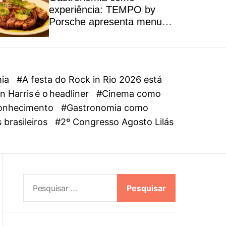
l
experiência: TEMPO by
o
Porsche apresenta menu
r
autoral inspirado na riqueza
m
dos ingredientes brasileiros
o
d
e
mia
#A festa do Rock in Rio 2026 está
 Harris é o headliner
#Cinema como
oconhecimento
#Gastronomia como
 brasileiros
#2º Congresso Agosto Lilás
P
e
s
q