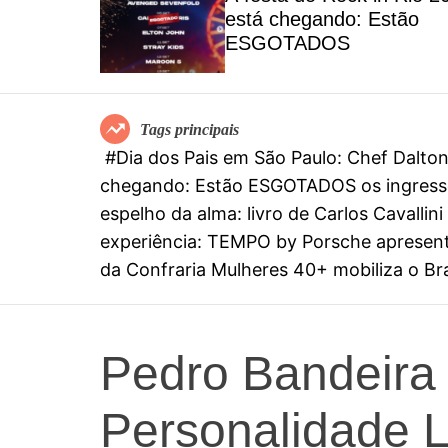
el
está chegando: Estão
special
ESGOTADOS
mia
Tags principais
#Dia dos Pais em São Paulo: Chef Dalt
chegando: Estão ESGOTADOS os ingresso
espelho da alma: livro de Carlos Cavall
experiência: TEMPO by Porsche apresenta
da Confraria Mulheres 40+ mobiliza o Bras
Pedro Bandeira 
Personalidade L