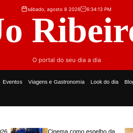
sábado, agosto 8 2026
6
:
34
:
15
PM
Jo Ribeir
O portal do seu dia a dia
Eventos
Viagens e Gastronomia
Look do dia
Blo
026
Cinema como espelho da