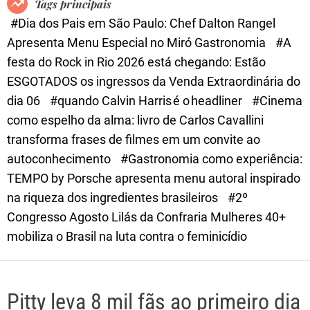
Tags principais
d
#Dia dos Pais em São Paulo: Chef Dalton Rangel
e
Apresenta Menu Especial no Miró Gastronomia
#A
festa do Rock in Rio 2026 está chegando: Estão
ESGOTADOS os ingressos da Venda Extraordinária do
dia 06
#quando Calvin Harris é o headliner
#Cinema
como espelho da alma: livro de Carlos Cavallini
transforma frases de filmes em um convite ao
autoconhecimento
#Gastronomia como experiência:
TEMPO by Porsche apresenta menu autoral inspirado
na riqueza dos ingredientes brasileiros
#2º
Congresso Agosto Lilás da Confraria Mulheres 40+
mobiliza o Brasil na luta contra o feminicídio
Pitty leva 8 mil fãs ao primeiro dia