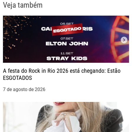
Veja também
e
g
a
ç
ã
A festa do Rock in Rio 2026 está chegando: Estão
ESGOTADOS
o
7 de agosto de 2026
d
e
P