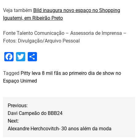
Veja também
Bild inaugura novo espaço no Shopping
Iguatemi, em Ribeirão Preto
Fonte Talento Comunicação – Assessoria de Imprensa –
Fotos: Divulgação/Arquivo Pessoal
F
T
S
a
w
h
Tagged
Pitty leva 8 mil fãs ao primeiro dia de show no
c
i
a
Espaço Unimed
e
t
r
b
t
e
N
o
e
Previous:
o
r
Davi Campeão do BBB24
a
Next:
k
Alexandre Herchcovitch- 30 anos além da moda
v