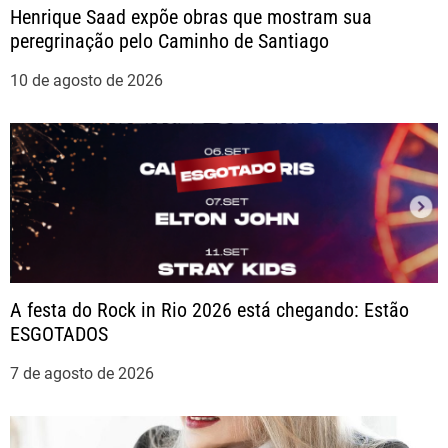
Henrique Saad expõe obras que mostram sua
d
peregrinação pelo Caminho de Santiago
e
10 de agosto de 2026
P
o
s
t
A festa do Rock in Rio 2026 está chegando: Estão
ESGOTADOS
7 de agosto de 2026