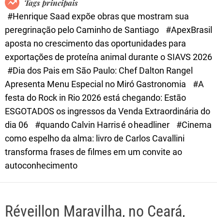
Tags principais
d
#Henrique Saad expõe obras que mostram sua
e
peregrinação pelo Caminho de Santiago
#ApexBrasil
aposta no crescimento das oportunidades para
exportações de proteína animal durante o SIAVS 2026
#Dia dos Pais em São Paulo: Chef Dalton Rangel
Apresenta Menu Especial no Miró Gastronomia
#A
festa do Rock in Rio 2026 está chegando: Estão
ESGOTADOS os ingressos da Venda Extraordinária do
dia 06
#quando Calvin Harris é o headliner
#Cinema
como espelho da alma: livro de Carlos Cavallini
transforma frases de filmes em um convite ao
autoconhecimento
Réveillon Maravilha, no Ceará,