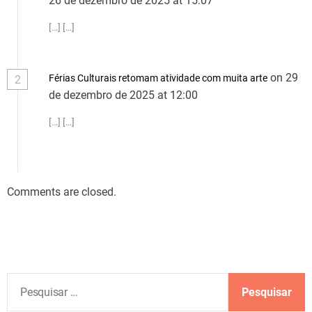
26 de dezembro de 2025 at 15:07
[…] […]
on 29
Férias Culturais retomam atividade com muita arte
2
de dezembro de 2025 at 12:00
[…] […]
Comments are closed.
P
e