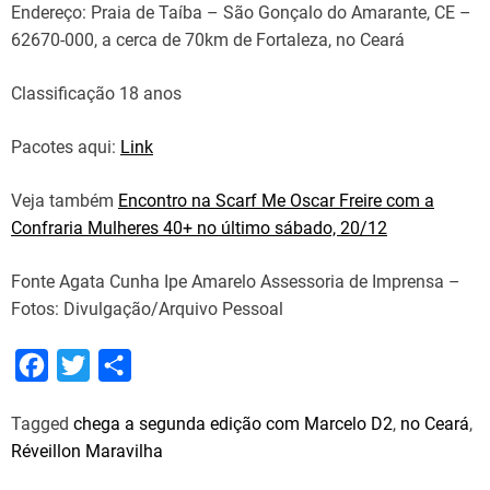
Endereço: Praia de Taíba – São Gonçalo do Amarante, CE –
62670-000, a cerca de 70km de Fortaleza, no Ceará
Classificação 18 anos
Pacotes aqui:
Link
Veja também
Encontro na Scarf Me Oscar Freire com a
Confraria Mulheres 40+ no último sábado, 20/12
Fonte Agata Cunha Ipe Amarelo Assessoria de Imprensa –
Fotos: Divulgação/Arquivo Pessoal
F
T
S
a
w
h
Tagged
chega a segunda edição com Marcelo D2
,
no Ceará
,
c
i
a
Réveillon Maravilha
e
t
r