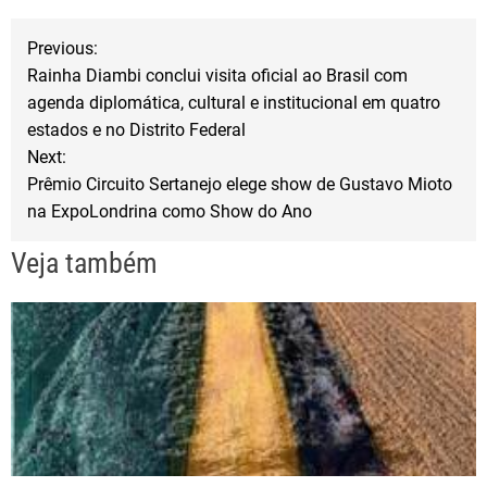
b
t
e
N
o
e
Previous:
o
r
Rainha Diambi conclui visita oficial ao Brasil com
a
agenda diplomática, cultural e institucional em quatro
k
estados e no Distrito Federal
v
Next:
Prêmio Circuito Sertanejo elege show de Gustavo Mioto
e
na ExpoLondrina como Show do Ano
g
Veja também
a
ç
ã
o