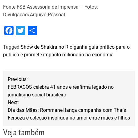
Fonte FSB Assessoria de Imprensa – Fotos:
Divulgação/Arquivo Pessoal
F
T
S
a
w
h
Tagged
Show de Shakira no Rio ganha guia prático para o
c
i
a
público e promete impacto milionário na economia
e
t
r
b
t
e
N
o
e
Previous:
o
r
FEBRACOS celebra 41 anos e reafirma legado no
a
jornalismo social brasileiro
k
Next:
v
Dia das Mães: Rommanel lança campanha com Thaís
Fersoza e coleção inspirada no amor entre mães e filhos
e
Veja também
g