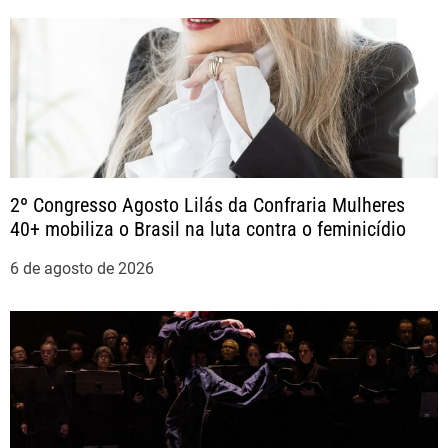
a
ç
ã
o
2º Congresso Agosto Lilás da Confraria Mulheres
40+ mobiliza o Brasil na luta contra o feminicídio
d
6 de agosto de 2026
e
P
o
s