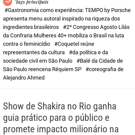
Tags principais
d
#Gastronomia como experiência: TEMPO by Porsche
e
apresenta menu autoral inspirado na riqueza dos
ingredientes brasileiros
#2º Congresso Agosto Lilás
da Confraria Mulheres 40+ mobiliza o Brasil na luta
contra o feminicídio
#Coquetel reúne
representantes da cultura
#da política e da
sociedade civil em São Paulo
#Balé da Cidade de
São Paulo reencena Réquiem SP
#coreografia de
Alejandro Ahmed
Show de Shakira no Rio ganha
guia prático para o público e
promete impacto milionário na