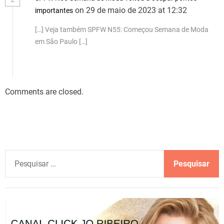
on 29 de maio de 2023 at 12:32
importantes
[…] Veja também SPFW N55: Começou Semana de Moda
em São Paulo […]
Comments are closed.
P
e
s
q
u
i