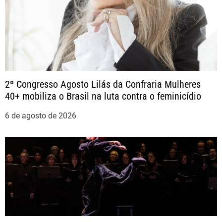
P
o
s
t
2º Congresso Agosto Lilás da Confraria Mulheres
40+ mobiliza o Brasil na luta contra o feminicídio
6 de agosto de 2026