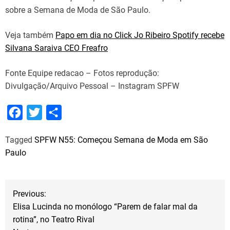
sobre a Semana de Moda de São Paulo.
Veja também
Papo em dia no Click Jo Ribeiro Spotify recebe
Silvana Saraiva CEO Freafro
Fonte Equipe redacao – Fotos reprodução:
Divulgação/Arquivo Pessoal – Instagram SPFW
F
T
S
a
w
h
Tagged
SPFW N55: Começou Semana de Moda em São
c
i
a
Paulo
e
t
r
b
t
e
N
o
e
Previous:
o
r
Elisa Lucinda no monólogo “Parem de falar mal da
a
rotina”, no Teatro Rival
k