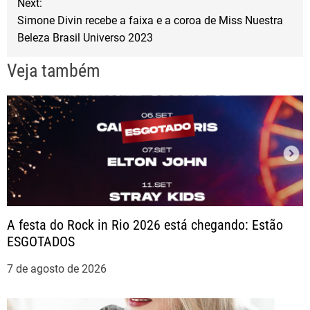
Next:
v
Simone Divin recebe a faixa e a coroa de Miss Nuestra
Beleza Brasil Universo 2023
e
Veja também
g
a
ç
ã
o
A festa do Rock in Rio 2026 está chegando: Estão
ESGOTADOS
d
7 de agosto de 2026
e