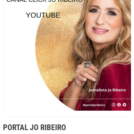
s
a
r
p
o
r
:
PORTAL JO RIBEIRO