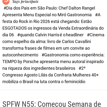
Tags principais
d
#Dia dos Pais em São Paulo: Chef Dalton Rangel
e
Apresenta Menu Especial no Miró Gastronomia
#A
festa do Rock in Rio 2026 está chegando: Estão
ESGOTADOS os ingressos da Venda Extraordinária do
dia 06
#quando Calvin Harris é o headliner
#Cinema
como espelho da alma: livro de Carlos Cavallini
transforma frases de filmes em um convite ao
autoconhecimento
#Gastronomia como experiência:
TEMPO by Porsche apresenta menu autoral inspirado
na riqueza dos ingredientes brasileiros
#2º
Congresso Agosto Lilás da Confraria Mulheres 40+
mobiliza o Brasil na luta contra o feminicídio
SPFW N55: Começou Semana de