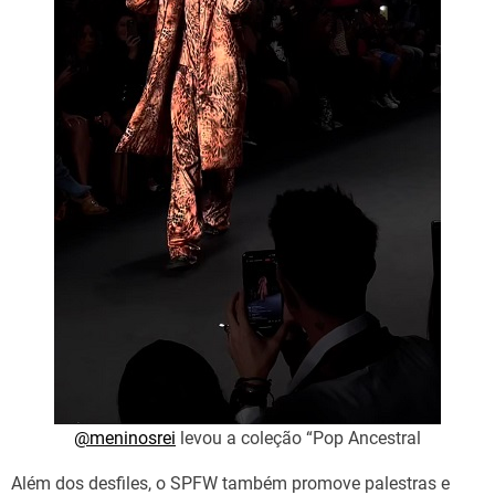
@meninosrei
levou a coleção “Pop Ancestral
Além dos desfiles, o SPFW também promove palestras e