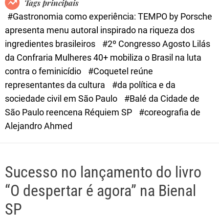
Tags principais
d
#Gastronomia como experiência: TEMPO by Porsche
e
apresenta menu autoral inspirado na riqueza dos
ingredientes brasileiros
#2º Congresso Agosto Lilás
da Confraria Mulheres 40+ mobiliza o Brasil na luta
contra o feminicídio
#Coquetel reúne
representantes da cultura
#da política e da
sociedade civil em São Paulo
#Balé da Cidade de
São Paulo reencena Réquiem SP
#coreografia de
Alejandro Ahmed
Sucesso no lançamento do livro
“O despertar é agora” na Bienal
SP