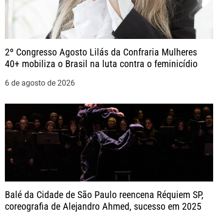
ã
o
2º Congresso Agosto Lilás da Confraria Mulheres
40+ mobiliza o Brasil na luta contra o feminicídio
d
6 de agosto de 2026
e
P
o
s
t
Balé da Cidade de São Paulo reencena Réquiem SP,
coreografia de Alejandro Ahmed, sucesso em 2025