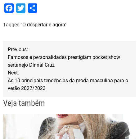
F
T
S
a
w
h
Tagged
"O despertar é agora"
c
i
a
e
t
r
b
t
e
N
Previous:
o
e
Famosos e personalidades prestigiam pocket show
a
o
r
sertanejo Dinnal Cruz
Next:
k
v
As 10 principais tendências da moda masculina para o
verão 2022/2023
e
Veja também
g
a
ç