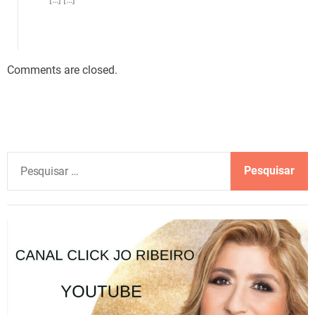
Comments are closed.
P
e
s
q
u
i
s
a
r