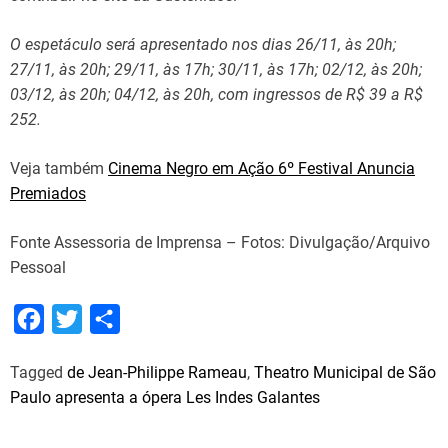
O espetáculo será apresentado nos dias 26/11, às 20h;
27/11, às 20h; 29/11, às 17h; 30/11, às 17h; 02/12, às 20h;
03/12, às 20h; 04/12, às 20h, com ingressos de R$ 39 a R$
252.
Veja também
Cinema Negro em Ação 6º Festival Anuncia
Premiados
Fonte Assessoria de Imprensa – Fotos: Divulgação/Arquivo
Pessoal
F
T
S
a
w
h
Tagged
de Jean-Philippe Rameau
,
Theatro Municipal de São
c
i
a
Paulo apresenta a ópera Les Indes Galantes
e
t
r
b
t
e