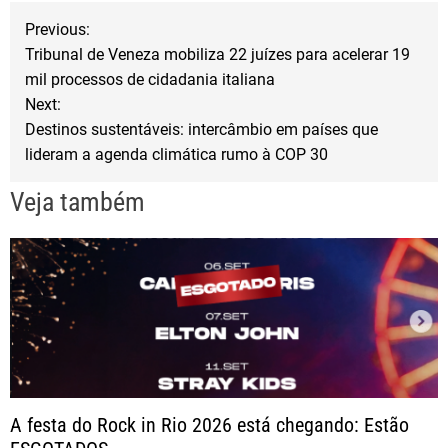
N
o
e
Previous:
o
r
Tribunal de Veneza mobiliza 22 juízes para acelerar 19
a
mil processos de cidadania italiana
k
Next:
v
Destinos sustentáveis: intercâmbio em países que
lideram a agenda climática rumo à COP 30
e
Veja também
g
a
ç
ã
o
A festa do Rock in Rio 2026 está chegando: Estão