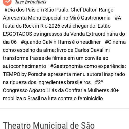
Tags principais
d
#Dia dos Pais em São Paulo: Chef Dalton Rangel
e
Apresenta Menu Especial no Miró Gastronomia
#A
festa do Rock in Rio 2026 está chegando: Estão
ESGOTADOS os ingressos da Venda Extraordinária do
dia 06
#quando Calvin Harris é o headliner
#Cinema
como espelho da alma: livro de Carlos Cavallini
transforma frases de filmes em um convite ao
autoconhecimento
#Gastronomia como experiência:
TEMPO by Porsche apresenta menu autoral inspirado
na riqueza dos ingredientes brasileiros
#2º
Congresso Agosto Lilás da Confraria Mulheres 40+
mobiliza o Brasil na luta contra o feminicídio
Theatro Municipal de São