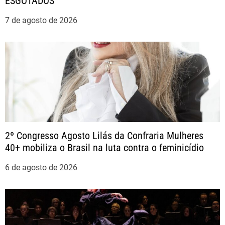
ESGOTADOS
d
7 de agosto de 2026
e
P
o
s
t
2º Congresso Agosto Lilás da Confraria Mulheres
40+ mobiliza o Brasil na luta contra o feminicídio
6 de agosto de 2026