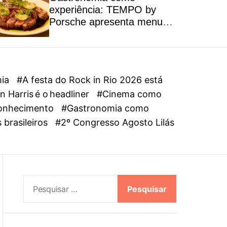
l
experiência: TEMPO by
o
Porsche apresenta menu
r
autoral inspirado na riqueza
m
dos ingredientes brasileiros
o
d
e
mia
#A festa do Rock in Rio 2026 está
 Harris é o headliner
#Cinema como
oconhecimento
#Gastronomia como
 brasileiros
#2º Congresso Agosto Lilás
P
e
s
q