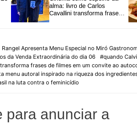
alma: livro de Carlos
Cavallini transforma frases
de filmes em um convite ao
autoconhecimento
on Rangel Apresenta Menu Especial no Miró Gastrono
s da Venda Extraordinária do dia 06
#quando Calvin
ini transforma frases de filmes em um convite ao aut
 menu autoral inspirado na riqueza dos ingredientes
il na luta contra o feminicídio
 para anunciar a