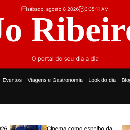
sábado, agosto 8 2026
3
:
35
:
12
AM
Jo Ribeir
O portal do seu dia a dia
Eventos
Viagens e Gastronomia
Look do dia
Blo
026
Cinema como espelho da