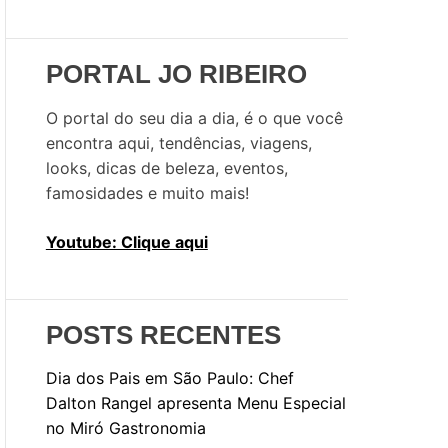
u
i
s
PORTAL JO RIBEIRO
a
r
O portal do seu dia a dia, é o que você
p
encontra aqui, tendências, viagens,
o
looks, dicas de beleza, eventos,
r
famosidades e muito mais!
:
Youtube: Clique aqui
POSTS RECENTES
Dia dos Pais em São Paulo: Chef
Dalton Rangel apresenta Menu Especial
no Miró Gastronomia