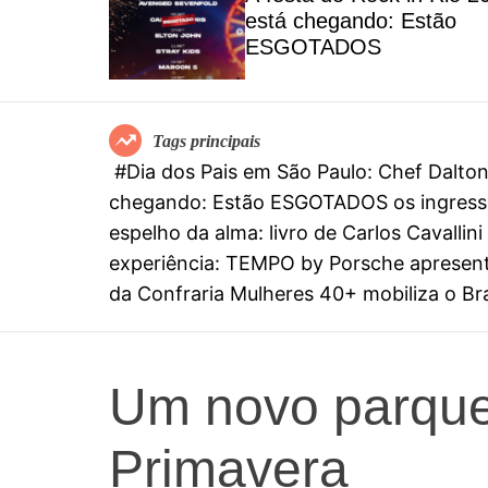
el
está chegando: Estão
special
ESGOTADOS
mia
Tags principais
#Dia dos Pais em São Paulo: Chef Dalt
chegando: Estão ESGOTADOS os ingresso
espelho da alma: livro de Carlos Cavall
experiência: TEMPO by Porsche apresenta
da Confraria Mulheres 40+ mobiliza o Bras
Um novo parque
Primavera