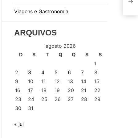
par
Viagens e Gastronomia
ARQUIVOS
agosto 2026
D
S
T
Q
Q
S
S
1
2
3
4
5
6
7
8
9
10
11
12
13
14
15
16
17
18
19
20
21
22
23
24
25
26
27
28
29
30
31
« jul