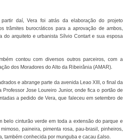
artir daí, Vera foi atrás da elaboração do projeto
dos trâmites burocráticos para a aprovação de ambos,
 do arquiteto e urbanista Sílvio Contart e sua esposa
ambém contou com diversos outros parceiros, com a
iação dos Moradores do Alto da Ribeirânia (AMAR).
drados e abrange parte da avenida Leao XIII, o final da
 Professor Jose Loureiro Junior, onde fica o portão de
ntadas a pedido de Vera, que faleceu em setembro de
 um belo cinturão verde em toda a extensão do parque e
 mimoso, paineira, pimenta rosa, pau-brasil, pinheiros,
ca, também conhecida por munguba e cacau £also.