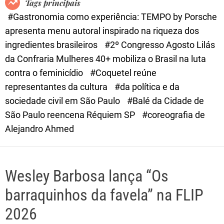
Tags principais
d
#Gastronomia como experiência: TEMPO by Porsche
e
apresenta menu autoral inspirado na riqueza dos
ingredientes brasileiros
#2º Congresso Agosto Lilás
da Confraria Mulheres 40+ mobiliza o Brasil na luta
contra o feminicídio
#Coquetel reúne
representantes da cultura
#da política e da
sociedade civil em São Paulo
#Balé da Cidade de
São Paulo reencena Réquiem SP
#coreografia de
Alejandro Ahmed
Wesley Barbosa lança “Os
barraquinhos da favela” na FLIP
2026