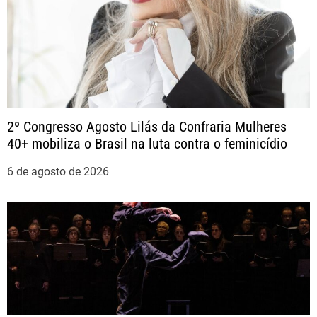
a
ç
ã
o
2º Congresso Agosto Lilás da Confraria Mulheres
40+ mobiliza o Brasil na luta contra o feminicídio
d
6 de agosto de 2026
e
P
o
s