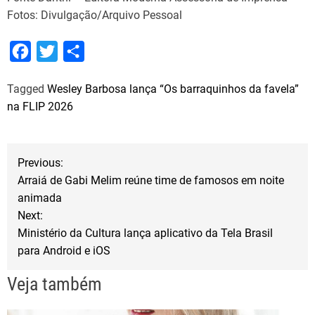
Fotos: Divulgação/Arquivo Pessoal
F
T
S
a
w
h
Tagged
Wesley Barbosa lança “Os barraquinhos da favela”
c
i
a
na FLIP 2026
e
t
r
b
t
e
N
o
e
Previous:
o
r
Arraiá de Gabi Melim reúne time de famosos em noite
a
animada
k
Next:
v
Ministério da Cultura lança aplicativo da Tela Brasil
para Android e iOS
e
Veja também
g