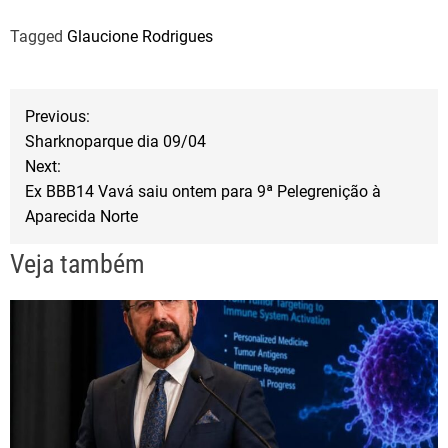
a
w
h
Tagged
Glaucione Rodrigues
c
i
a
e
t
r
b
t
e
N
Previous:
o
e
Sharknoparque dia 09/04
a
o
r
Next:
Ex BBB14 Vavá saiu ontem para 9ª Pelegrenição à
k
v
Aparecida Norte
e
Veja também
g
a
ç
ã