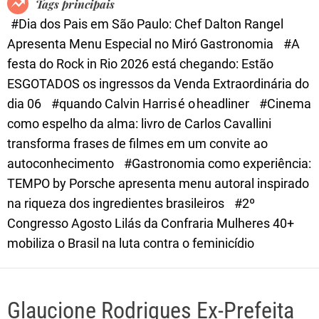
Tags principais
d
#Dia dos Pais em São Paulo: Chef Dalton Rangel
e
Apresenta Menu Especial no Miró Gastronomia
#A
festa do Rock in Rio 2026 está chegando: Estão
ESGOTADOS os ingressos da Venda Extraordinária do
dia 06
#quando Calvin Harris é o headliner
#Cinema
como espelho da alma: livro de Carlos Cavallini
transforma frases de filmes em um convite ao
autoconhecimento
#Gastronomia como experiência:
TEMPO by Porsche apresenta menu autoral inspirado
na riqueza dos ingredientes brasileiros
#2º
Congresso Agosto Lilás da Confraria Mulheres 40+
mobiliza o Brasil na luta contra o feminicídio
Glaucione Rodrigues Ex-Prefeita