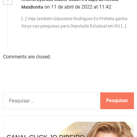
1
on 11 de abril de 2022 at 11:42
MaisBonita
[…] Veja também Glaucione Rodrigues Ex-Prefeita ganha
força nas pesquisas para Deputada Estadual em RO […]
Comments are closed.
P
e
s
q
u
i