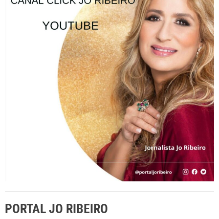
s
a
r
p
o
r
:
PORTAL JO RIBEIRO