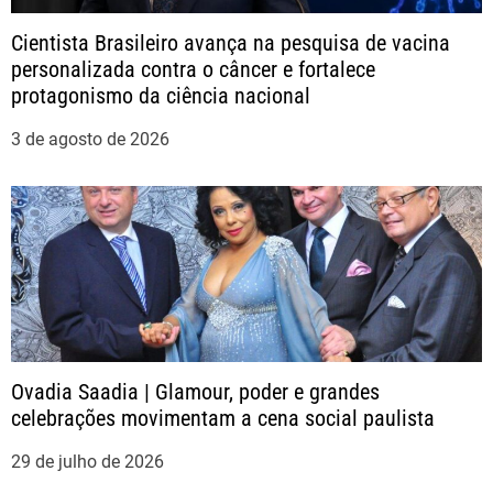
Cientista Brasileiro avança na pesquisa de vacina
o
personalizada contra o câncer e fortalece
protagonismo da ciência nacional
d
3 de agosto de 2026
e
P
o
s
t
Ovadia Saadia | Glamour, poder e grandes
celebrações movimentam a cena social paulista
29 de julho de 2026