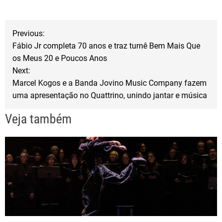
b
t
e
N
o
e
Previous:
o
r
Fábio Jr completa 70 anos e traz turnê Bem Mais Que
a
os Meus 20 e Poucos Anos
k
Next:
v
Marcel Kogos e a Banda Jovino Music Company fazem
uma apresentação no Quattrino, unindo jantar e música
e
Veja também
g
a
ç
ã
o