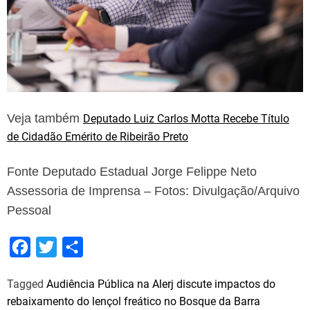
Veja também
Deputado Luiz Carlos Motta Recebe Título
de Cidadão Emérito de Ribeirão Preto
Fonte Deputado Estadual Jorge Felippe Neto
Assessoria de Imprensa – Fotos: Divulgação/Arquivo
Pessoal
F
T
S
a
w
h
Tagged
Audiência Pública na Alerj discute impactos do
c
i
a
rebaixamento do lençol freático no Bosque da Barra
e
t
r