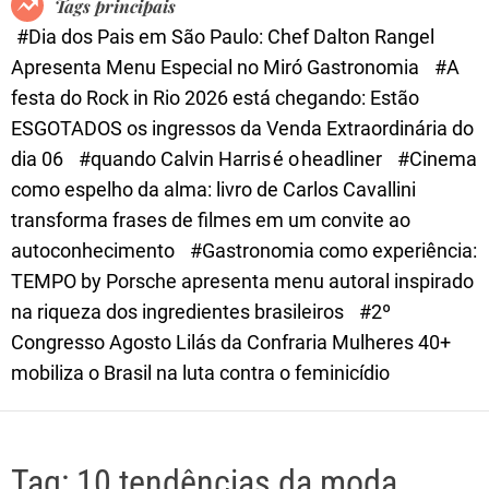
Tags principais
d
#Dia dos Pais em São Paulo: Chef Dalton Rangel
e
Apresenta Menu Especial no Miró Gastronomia
#A
festa do Rock in Rio 2026 está chegando: Estão
ESGOTADOS os ingressos da Venda Extraordinária do
dia 06
#quando Calvin Harris é o headliner
#Cinema
como espelho da alma: livro de Carlos Cavallini
transforma frases de filmes em um convite ao
autoconhecimento
#Gastronomia como experiência:
TEMPO by Porsche apresenta menu autoral inspirado
na riqueza dos ingredientes brasileiros
#2º
Congresso Agosto Lilás da Confraria Mulheres 40+
mobiliza o Brasil na luta contra o feminicídio
Tag:
10 tendências da moda