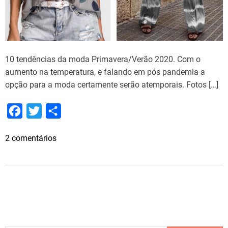
10 tendências da moda Primavera/Verão 2020. Com o
aumento na temperatura, e falando em pós pandemia a
opção para a moda certamente serão atemporais. Fotos […]
F
T
S
a
w
h
e
2 comentários
c
i
a
m
e
t
r
1
b
t
e
0
o
e
t
e
o
r
n
k
d