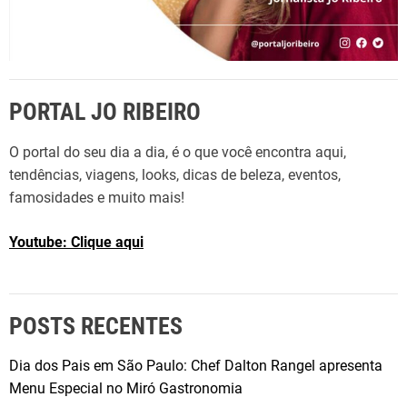
e
r
a
/
PORTAL JO RIBEIRO
V
e
O portal do seu dia a dia, é o que você encontra aqui,
r
tendências, viagens, looks, dicas de beleza, eventos,
ã
famosidades e muito mais!
o
2
Youtube: Clique aqui
0
2
0
POSTS RECENTES
Dia dos Pais em São Paulo: Chef Dalton Rangel apresenta
Menu Especial no Miró Gastronomia