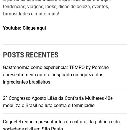
e
tendências, viagens, looks, dicas de beleza, eventos,
r
famosidades e muito mais!
i
t
Youtube: Clique aqui
i
v
o
s
POSTS RECENTES
Gastronomia como experiência: TEMPO by Porsche
apresenta menu autoral inspirado na riqueza dos
ingredientes brasileiros
2º Congresso Agosto Lilás da Confraria Mulheres 40+
mobiliza o Brasil na luta contra o feminicídio
Coquetel reúne representantes da cultura, da política e da
sociedade civil em São Paulo