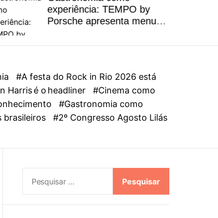
l
experiência: TEMPO by
o
Porsche apresenta menu
r
autoral inspirado na riqueza
m
dos ingredientes brasileiros
o
d
e
mia
#A festa do Rock in Rio 2026 está
 Harris é o headliner
#Cinema como
oconhecimento
#Gastronomia como
 brasileiros
#2º Congresso Agosto Lilás
P
e
s
q