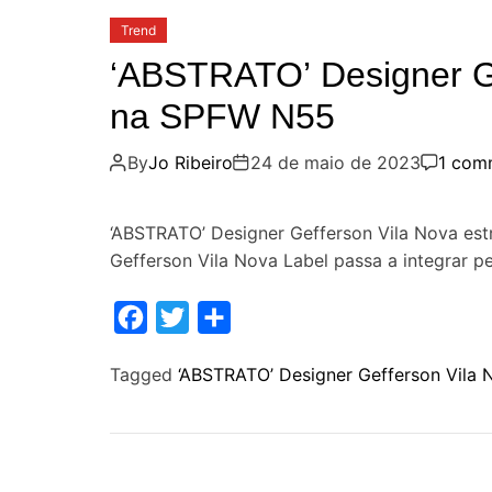
Trend
‘ABSTRATO’ Designer Ge
na SPFW N55
By
Jo Ribeiro
24 de maio de 2023
1 com
‘ABSTRATO’ Designer Gefferson Vila Nova es
Gefferson Vila Nova Label passa a integrar p
F
T
S
a
w
h
Tagged
‘ABSTRATO’ Designer Gefferson Vila 
c
i
a
e
t
r
b
t
e
o
e