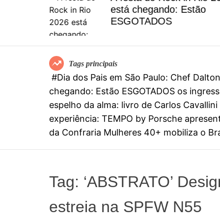
el
está chegando: Estão
special
ESGOTADOS
mia
Tags principais
#Dia dos Pais em São Paulo: Chef Dalt
chegando: Estão ESGOTADOS os ingresso
espelho da alma: livro de Carlos Cavall
experiência: TEMPO by Porsche apresenta
da Confraria Mulheres 40+ mobiliza o Bras
Tag:
‘ABSTRATO’ Design
estreia na SPFW N55