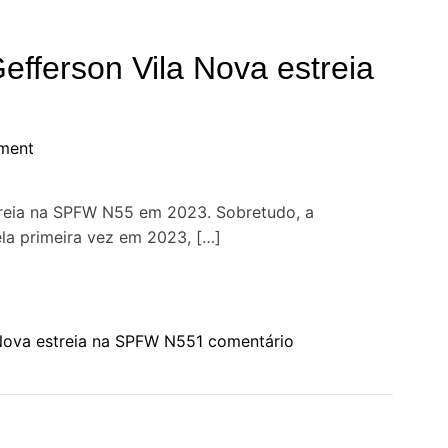
fferson Vila Nova estreia
ment
treia na SPFW N55 em 2023. Sobretudo, a
ela primeira vez em 2023, […]
e
Nova estreia na SPFW N55
1 comentário
m
‘
A
B