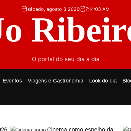
sábado, agosto 8 2026
7
:
14
:
04
AM
Jo Ribeir
O portal do seu dia a dia
Eventos
Viagens e Gastronomia
Look do dia
Blo
026
Cinema como espelho da