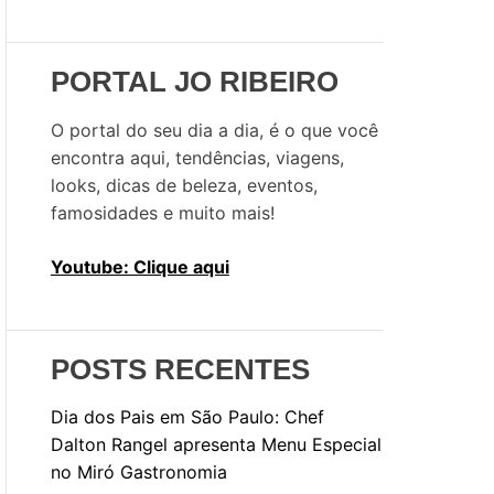
u
i
s
PORTAL JO RIBEIRO
a
r
O portal do seu dia a dia, é o que você
p
encontra aqui, tendências, viagens,
o
looks, dicas de beleza, eventos,
r
famosidades e muito mais!
:
Youtube: Clique aqui
POSTS RECENTES
Dia dos Pais em São Paulo: Chef
Dalton Rangel apresenta Menu Especial
no Miró Gastronomia