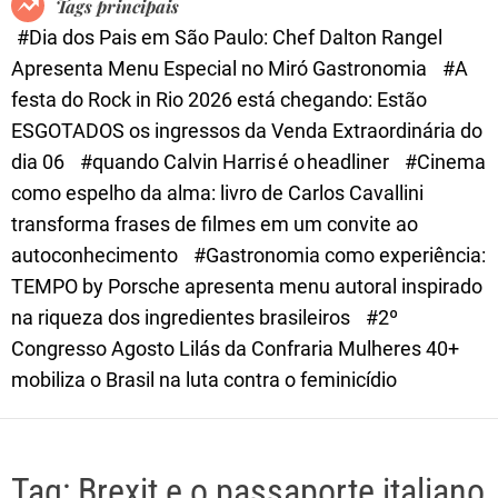
Tags principais
d
#Dia dos Pais em São Paulo: Chef Dalton Rangel
e
Apresenta Menu Especial no Miró Gastronomia
#A
festa do Rock in Rio 2026 está chegando: Estão
ESGOTADOS os ingressos da Venda Extraordinária do
dia 06
#quando Calvin Harris é o headliner
#Cinema
como espelho da alma: livro de Carlos Cavallini
transforma frases de filmes em um convite ao
autoconhecimento
#Gastronomia como experiência:
TEMPO by Porsche apresenta menu autoral inspirado
na riqueza dos ingredientes brasileiros
#2º
Congresso Agosto Lilás da Confraria Mulheres 40+
mobiliza o Brasil na luta contra o feminicídio
Tag:
Brexit e o passaporte italiano