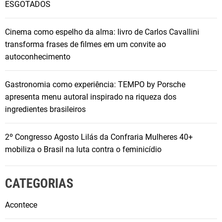
a
ESGOTADOS
d
o
Cinema como espelho da alma: livro de Carlos Cavallini
R
transforma frases de filmes em um convite ao
e
autoconhecimento
i
n
Gastronomia como experiência: TEMPO by Porsche
o
apresenta menu autoral inspirado na riqueza dos
U
ingredientes brasileiros
n
i
d
2º Congresso Agosto Lilás da Confraria Mulheres 40+
o
mobiliza o Brasil na luta contra o feminicídio
d
a
CATEGORIAS
U
n
Acontece
i