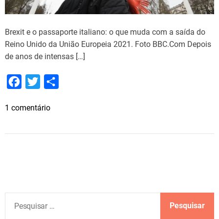
Brexit e o passaporte italiano: o que muda com a saída do
Reino Unido da União Europeia 2021. Foto BBC.Com Depois
de anos de intensas […]
F
T
S
a
w
h
e
1 comentário
c
i
a
m
e
t
r
B
b
t
e
r
o
e
e
x
o
r
i
k
t
P
e
e
o