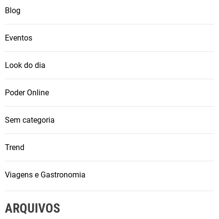
ã
Blog
o
E
u
Eventos
r
o
Look do dia
p
e
Poder Online
i
a
Sem categoria
2
0
Trend
2
1
Viagens e Gastronomia
ARQUIVOS