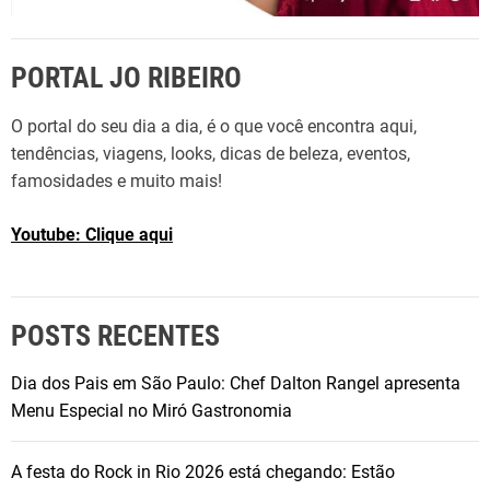
:
o
PORTAL JO RIBEIRO
q
u
O portal do seu dia a dia, é o que você encontra aqui,
e
tendências, viagens, looks, dicas de beleza, eventos,
m
famosidades e muito mais!
u
d
Youtube: Clique aqui
a
c
o
m
POSTS RECENTES
a
s
Dia dos Pais em São Paulo: Chef Dalton Rangel apresenta
a
Menu Especial no Miró Gastronomia
í
d
A festa do Rock in Rio 2026 está chegando: Estão